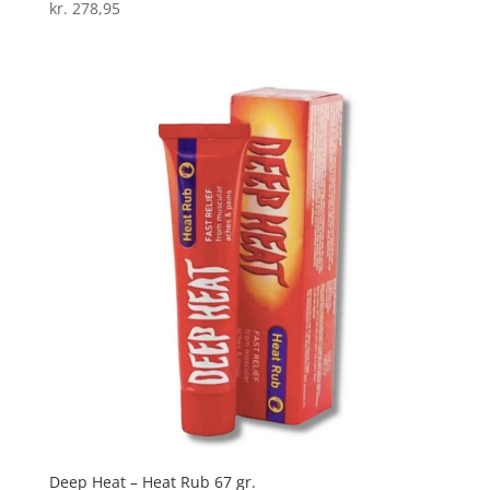
kr.
278,95
Vurderet
5
ud af 5
Deep Heat – Heat Rub 67 gr.