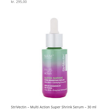
kr.
295,00
Vurderet
3.8
ud af 5
StriVectin – Multi Action Super Shrink Serum – 30 ml