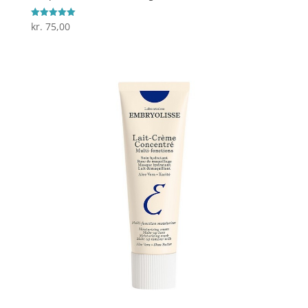
kr.
75,00
Vurderet
5
ud af 5