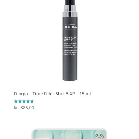
Filorga – Time Filler Shot 5 XP – 15 ml
kr.
385,00
Vurderet
4.7
ud af 5