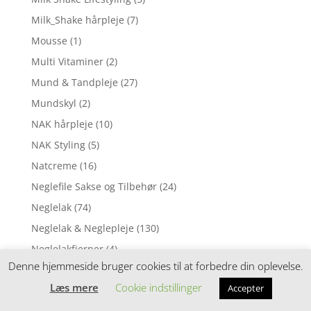
Milk_Shake hårpleje
(7)
Mousse
(1)
Multi Vitaminer
(2)
Mund & Tandpleje
(27)
Mundskyl
(2)
NAK hårpleje
(10)
NAK Styling
(5)
Natcreme
(16)
Neglefile Sakse og Tilbehør
(24)
Neglelak
(74)
Neglelak & Neglepleje
(130)
Neglelakfjerner
(4)
Denne hjemmeside bruger cookies til at forbedre din oplevelse.
Neglepleje & Negleforstærker
(27)
Læs mere
Cookie indstillinger
Accepter
Normalt hår
(3)