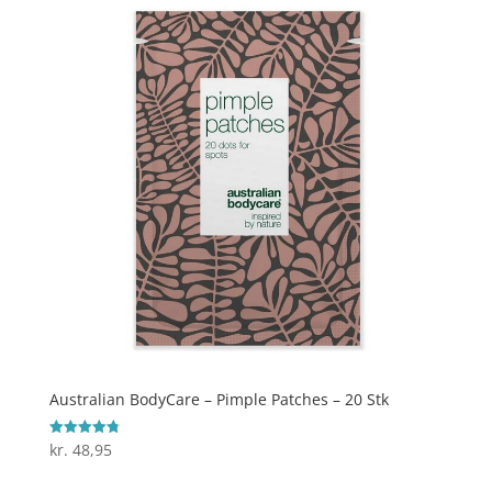
Australian BodyCare – Pimple Patches – 20 Stk
kr.
48,95
Vurderet
4.8
ud af 5