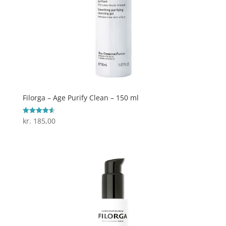
Filorga – Age Purify Clean – 150 ml
kr.
185,00
Vurderet
4.6
ud af 5