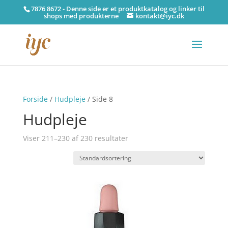
7876 8672 - Denne side er et produktkatalog og linker til
shops med produkterne
kontakt@iyc.dk
Forside
/
Hudpleje
/ Side 8
Hudpleje
Viser 211–230 af 230 resultater