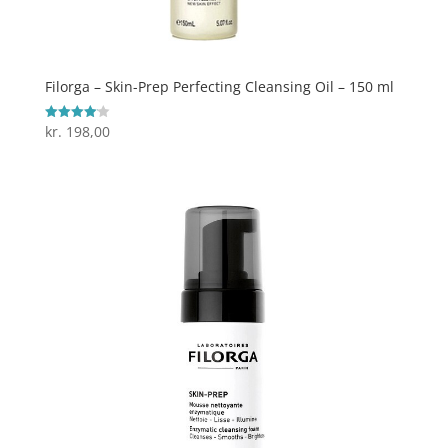
Filorga – Skin-Prep Perfecting Cleansing Oil – 150 ml
kr.
198,00
Vurderet
4.1
ud af 5