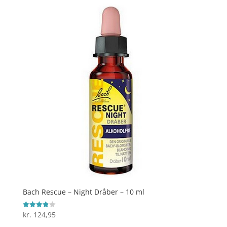
Bach Rescue – Night Dråber – 10 ml
kr.
124,95
Vurderet
3.9
ud af 5