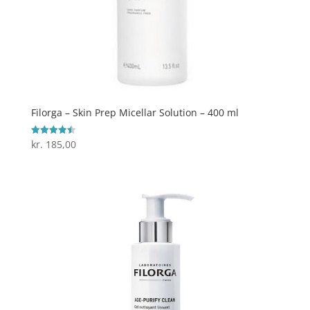
Filorga – Skin Prep Micellar Solution – 400 ml
kr.
185,00
Vurderet
4.5
ud af 5