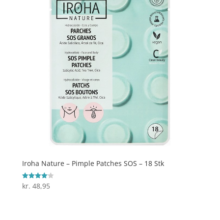
Iroha Nature – Pimple Patches SOS – 18 Stk
kr.
48,95
Vurderet
4.1
ud af 5