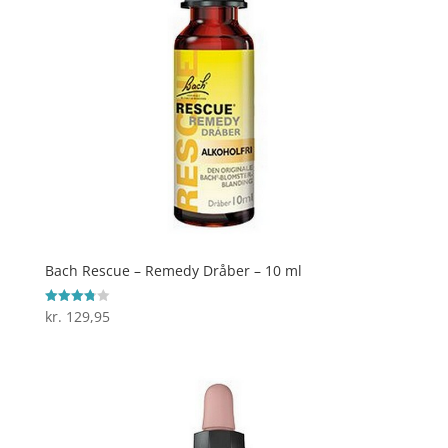
Bach Rescue – Remedy Dråber – 10 ml
kr.
129,95
Vurderet
3.8
ud af 5