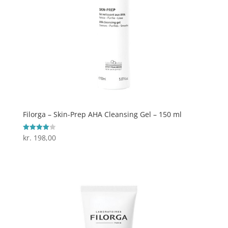
Filorga – Skin-Prep AHA Cleansing Gel – 150 ml
kr.
198,00
Vurderet
4
ud af 5