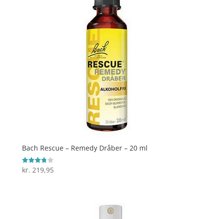
Bach Rescue – Remedy Dråber – 20 ml
kr.
219,95
Vurderet
3.8
ud af 5