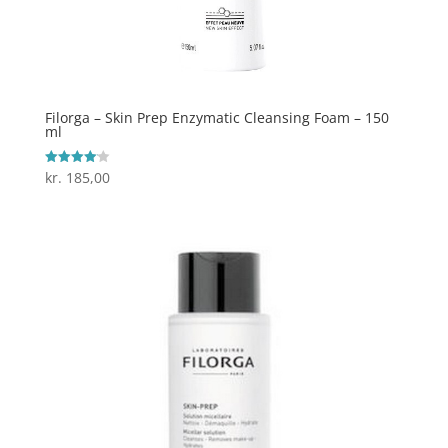
Filorga – Skin Prep Enzymatic Cleansing Foam – 150
ml
kr.
185,00
Vurderet
4.1
ud af 5