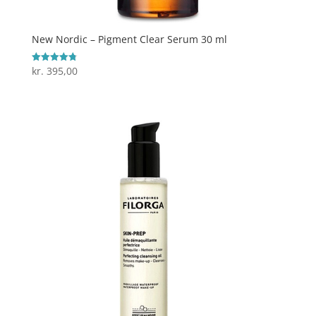
New Nordic – Pigment Clear Serum 30 ml
kr.
395,00
Vurderet
4.8
ud af 5