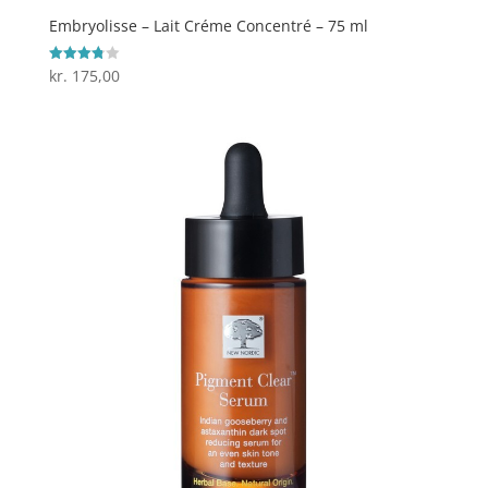
Embryolisse – Lait Créme Concentré – 75 ml
kr.
175,00
Vurderet
3.8
ud af 5