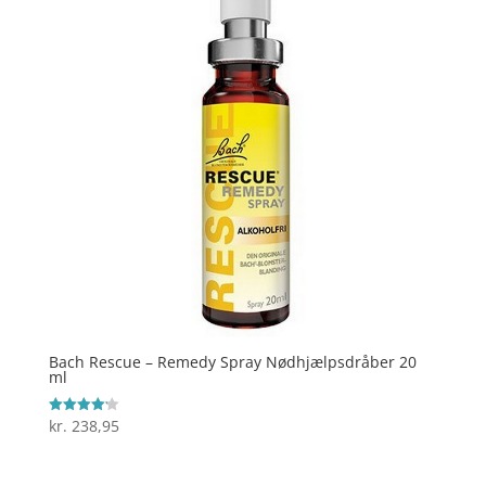
Bach Rescue – Remedy Spray Nødhjælpsdråber 20
ml
kr.
238,95
Vurderet
4.2
ud af 5