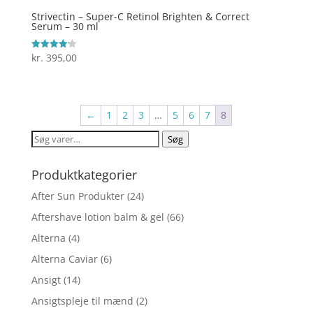
Strivectin – Super-C Retinol Brighten & Correct
Serum – 30 ml
kr.
395,00
Vurderet
4.2
ud af 5
←
1
2
3
…
5
6
7
8
Søg
Søg
efter:
Produktkategorier
After Sun Produkter
(24)
Aftershave lotion balm & gel
(66)
Alterna
(4)
Alterna Caviar
(6)
Ansigt
(14)
Ansigtspleje til mænd
(2)