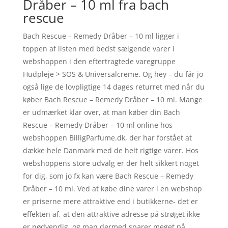
Dråber – 10 ml fra bach
rescue
Bach Rescue – Remedy Dråber – 10 ml ligger i
toppen af listen med bedst sælgende varer i
webshoppen i den eftertragtede varegruppe
Hudpleje > SOS & Universalcreme. Og hey – du får jo
også lige de lovpligtige 14 dages returret med når du
køber Bach Rescue – Remedy Dråber – 10 ml. Mange
er udmærket klar over, at man køber din Bach
Rescue – Remedy Dråber – 10 ml online hos
webshoppen BilligParfume.dk, der har forstået at
dække hele Danmark med de helt rigtige varer. Hos
webshoppens store udvalg er der helt sikkert noget
for dig, som jo fx kan være Bach Rescue – Remedy
Dråber – 10 ml. Ved at købe dine varer i en webshop
er priserne mere attraktive end i butikkerne- det er
effekten af, at den attraktive adresse på strøget ikke
er nødvendig, og man dermed sparer meget på