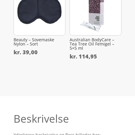
Beauty – Sovemaske
Australian BodyCare –
Nylon – Sort
Tea Tree Oil Femigel –
5×5 ml
kr.
39,00
kr.
114,95
Beskrivelse
Yderligere beskrivelse og flere billeder her: