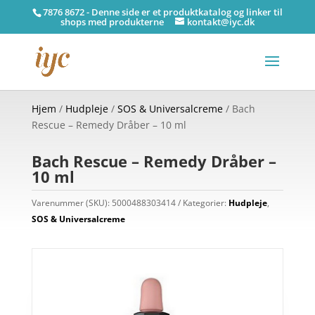
7876 8672 - Denne side er et produktkatalog og linker til
shops med produkterne
kontakt@iyc.dk
Hjem
/
Hudpleje
/
SOS & Universalcreme
/ Bach
Rescue – Remedy Dråber – 10 ml
Bach Rescue – Remedy Dråber –
10 ml
Varenummer (SKU):
5000488303414
Kategorier:
Hudpleje
,
SOS & Universalcreme