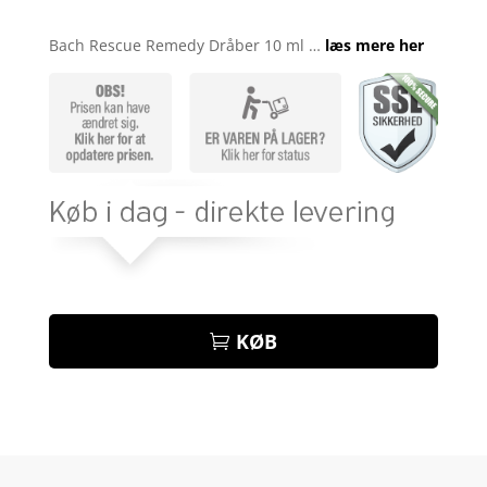
Bedømt
som
3.8
Bach Rescue Remedy Dråber 10 ml …
læs mere her
ud af 5
baseret
på
kundebed
ømmels
er
KØB