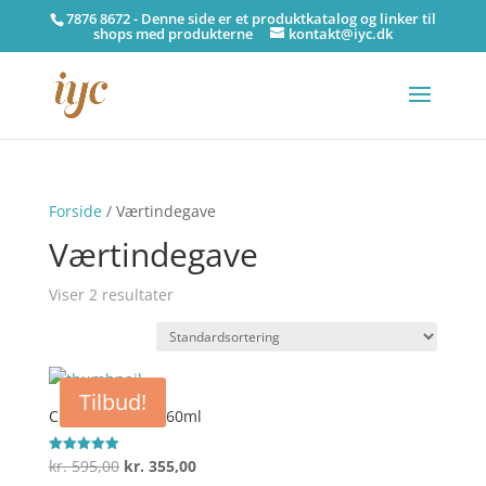
7876 8672 - Denne side er et produktkatalog og linker til
shops med produkterne
kontakt@iyc.dk
Forside
/ Værtindegave
Værtindegave
Viser 2 resultater
Tilbud!
Clean Skin EDP, 60ml
Den
Den
kr.
595,00
kr.
355,00
Vurderet
5