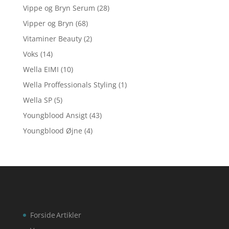
Vippe og Bryn Serum
(28)
Vipper og Bryn
(68)
Vitaminer Beauty
(2)
Voks
(14)
Wella EIMI
(10)
Wella Proffessionals Styling
(1)
Wella SP
(5)
Youngblood Ansigt
(43)
Youngblood Øjne
(4)
Forside
Artikler