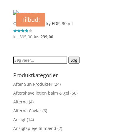
oprindelige
aktuelle
ud af 5
pris
pris
var:
er:
Tilbud!
kr. 595,00.
kr. 355,00.
Clean Soft Laundry EDP, 30 ml
Den
Den
kr.
395,00
kr.
239,00
Vurderet
4
oprindelige
aktuelle
ud af 5
pris
pris
var:
er:
Søg
Søg
kr. 395,00.
kr. 239,00.
efter:
Produktkategorier
After Sun Produkter
(24)
Aftershave lotion balm & gel
(66)
Alterna
(4)
Alterna Caviar
(6)
Ansigt
(14)
Ansigtspleje til mænd
(2)