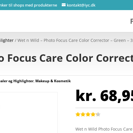
inker til shops med produkterne
kontakt@iyc.dk
lighter
/ Wet n Wild – Photo Focus Care Color Corrector – Green – 3
o Focus Care Color Correct
aler og Highlighter
,
Makeup & Kosmetik
kr.
68,9
Bedømt
som
4.2
Wet n Wild Photo Focus Care
ud af 5