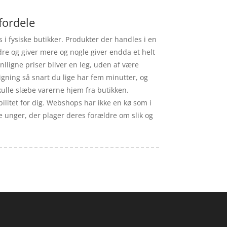
fordele
 i fysiske butikker. Produkter der handles i en
dre og giver mere og nogle giver endda et helt
lligne priser bliver en leg, uden af være
igning så snart du lige har fem minutter, og
skulle slæbe varerne hjem fra butikken.
bilitet for dig. Webshops har ikke en kø som i
e unger, der plager deres forældre om slik og