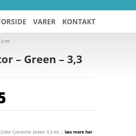
FORSIDE
VARER
KONTAKT
,3 ml
or – Green – 3,3
5
 Color Corrector Green 3,3 ml …
læs mere her