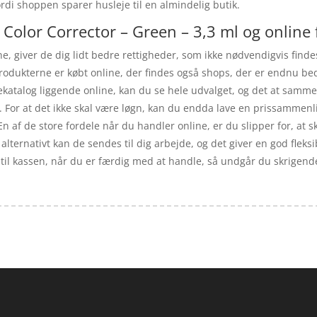
ordi shoppen sparer husleje til en almindelig butik.
Color Corrector – Green – 3,3 ml og online 
, giver de dig lidt bedre rettigheder, som ikke nødvendigvis findes
rodukterne er købt online, der findes også shops, der er endnu be
katalog liggende online, kan du se hele udvalget, og det at sammen
. For at det ikke skal være løgn, kan du endda lave en prissammenl
n af de store fordele når du handler online, er du slipper for, at 
lternativt kan de sendes til dig arbejde, og det giver en god fleksi
 til kassen, når du er færdig med at handle, så undgår du skrigend