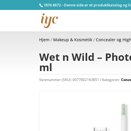
7876 8672 - Denne side er et produktkatalog og l
Hjem
/
Makeup & Kosmetik
/
Concealer og High
Wet n Wild – Phot
ml
Varenummer (SKU):
0077802163851
Kategorier:
Conce