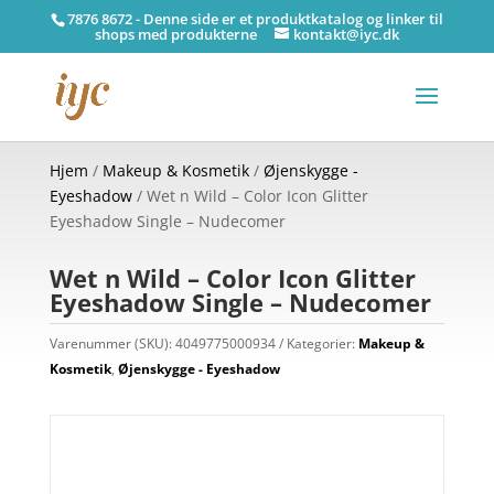
7876 8672 - Denne side er et produktkatalog og linker til
shops med produkterne
kontakt@iyc.dk
Hjem
/
Makeup & Kosmetik
/
Øjenskygge -
Eyeshadow
/ Wet n Wild – Color Icon Glitter
Eyeshadow Single – Nudecomer
Wet n Wild – Color Icon Glitter
Eyeshadow Single – Nudecomer
Varenummer (SKU):
4049775000934
Kategorier:
Makeup &
Kosmetik
,
Øjenskygge - Eyeshadow