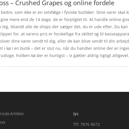
loss – Crushed Grapes og online fordele
t bedre, som ikke er en selvfølge i fysiske butikker. Dine varer ska
give mere end de 14 dage, de er forpligtet til. At handle online giv
 leg, iblandt alle de shops der sælger det, du er ude efter. Du kan 
per for, at varens pris er forskellige fra skiltet og til kasseapparat
 bliver dine varer sendt til dig, eller de kan blive sendt til din arb
i kø i en butik – det er slut nu, når du handler online der er ingen 
dsige, hvilken kø der er hurtigst – vi gætter aldrig rigtigt alligevel
rside
Artikler
iyc
rer
Tlf: 7876 8672