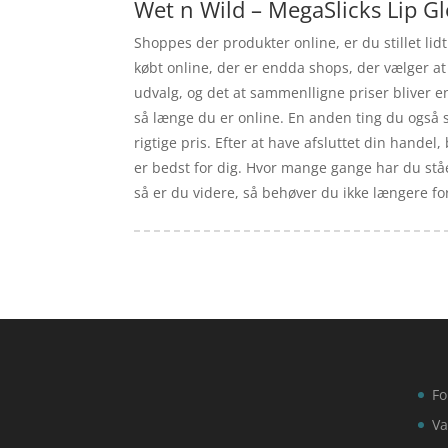
Wet n Wild – MegaSlicks Lip G
Shoppes der produkter online, er du stillet lid
købt online, der er endda shops, der vælger at 
udvalg, og det at sammenlligne priser bliver en
så længe du er online. En anden ting du også slip
rigtige pris. Efter at have afsluttet din handel,
er bedst for dig. Hvor mange gange har du stået 
så er du videre, så behøver du ikke længere foru
Fo
Va