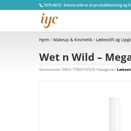
7876 8672 - Denne side er et produktkatalog og l
Hjem
/
Makeup & Kosmetik
/
Læbestift og Lipg
Wet n Wild – Mega
Varenummer (SKU):
77802147233
Kategorier:
Læbesti