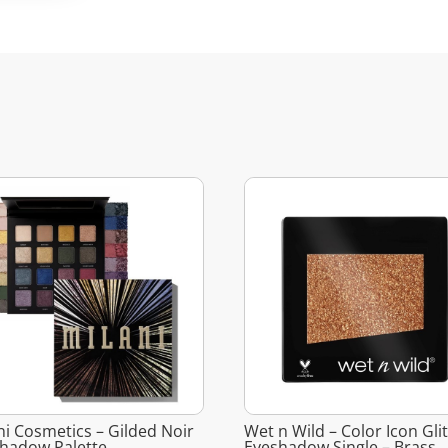
ni Cosmetics – Gilded Noir
Wet n Wild – Color Icon Gli
hadow Palette
Eyeshadow Single – Brass