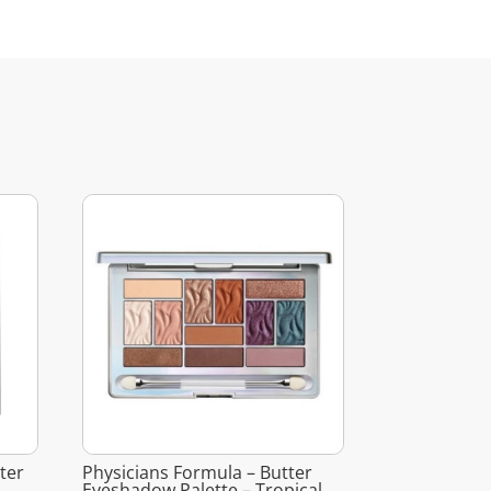
tter
Physicians Formula – Butter
Eyeshadow Palette – Tropical