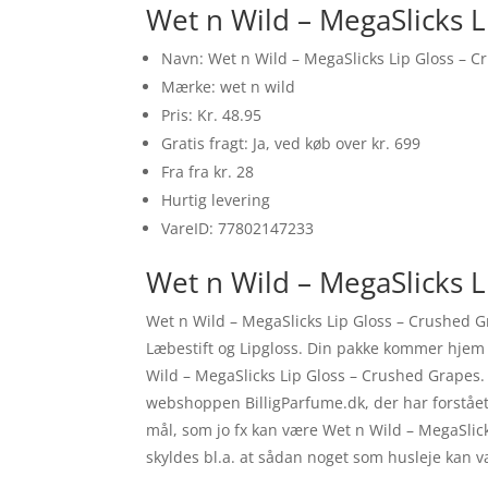
Wet n Wild – MegaSlicks 
Navn: Wet n Wild – MegaSlicks Lip Gloss – 
Mærke: wet n wild
Pris: Kr. 48.95
Gratis fragt: Ja, ved køb over kr. 699
Fra fra kr. 28
Hurtig levering
VareID: 77802147233
Wet n Wild – MegaSlicks L
Wet n Wild – MegaSlicks Lip Gloss – Crushed G
Læbestift og Lipgloss. Din pakke kommer hjem ti
Wild – MegaSlicks Lip Gloss – Crushed Grapes.
webshoppen BilligParfume.dk, der har forståe
mål, som jo fx kan være Wet n Wild – MegaSlic
skyldes bl.a. at sådan noget som husleje kan 