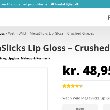
inker til shops med produkterne
kontakt@iyc.dk
loss
/ Wet n Wild – MegaSlicks Lip Gloss – Crushed Grapes
Slicks Lip Gloss – Crushe
ft og Lipgloss
,
Makeup & Kosmetik
kr.
48,9
Bedømt
som
4.3
Wet n Wild MegaSlicks Lip 
ud af 5
baseret
på