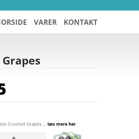
FORSIDE
VARER
KONTAKT
d Grapes
5
Gloss Crushed Grapes …
læs mere her