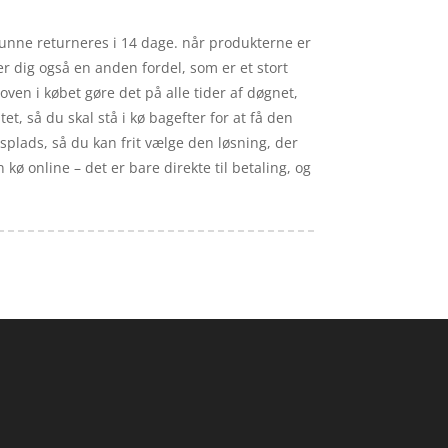
l kunne returneres i 14 dage. når produkterne er
er dig også en anden fordel, som er et stort
oven i købet gøre det på alle tider af døgnet,
et, så du skal stå i kø bagefter for at få den
ejdsplads, så du kan frit vælge den løsning, der
kø online – det er bare direkte til betaling, og
.