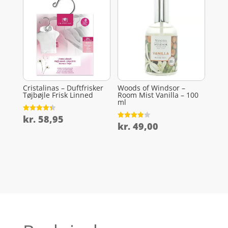
Cristalinas – Duftfrisker
Woods of Windsor –
Tøjbøjle Frisk Linned
Room Mist Vanilla – 100
ml
kr.
58,95
Vurderet
4.4
kr.
49,00
Vurderet
ud af 5
3.9
ud af 5