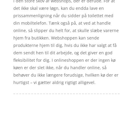
i den store skov af webshops, der er derude. For at
det ikke skal være løgn, kan du endda lave en
prissammenligning når du sidder på toilettet med
din mobiltelefon. Tænk også på, at ved at handle
online, så slipper du helt for, at skulle slæbe varerne
hjem fra butikken. Webshoppen kan sende
produkterne hjem til dig, hvis du ikke har valgt at få
dem sendt hen til dit arbejde, og det giver en god
fleksibilitet for dig. I onlineshoppen er der ingen kø
køen er der slet ikke, når du handler online, så
behøver du ikke længere forudsige, hvilken kø der er
hurtigst – vi gætter aldrig rigtigt alligevel.
Forside
Artikler
iyc