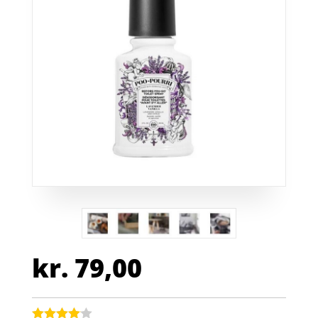
kr.
79,00