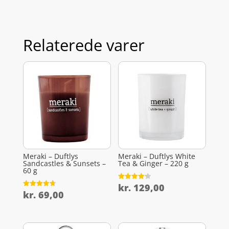
Relaterede varer
Meraki – Duftlys
Meraki – Duftlys White
Sandcastles & Sunsets –
Tea & Ginger – 220 g
60 g
kr.
129,00
Vurderet
4.2
kr.
69,00
Vurderet
ud af 5
4.7
ud af 5