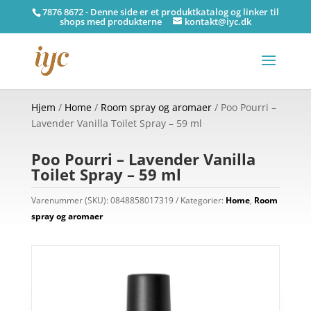
7876 8672 - Denne side er et produktkatalog og linker til
shops med produkterne
kontakt@iyc.dk
Hjem
/
Home
/
Room spray og aromaer
/ Poo Pourri –
Lavender Vanilla Toilet Spray – 59 ml
Poo Pourri – Lavender Vanilla
Toilet Spray – 59 ml
Varenummer (SKU):
0848858017319
Kategorier:
Home
,
Room
spray og aromaer