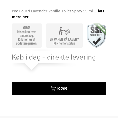
Bedømt
som
4
Poo Pourri Lavender Vanilla Toilet Spray 59 ml …
læs
ud af 5
mere her
baseret
på
kundebed
ømmelse
r
KØB