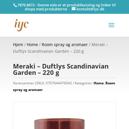
7876 8672 - Denne side er et produktkatalog og linker til
shops med produkterne
kontakt@iyc.dk
Hjem
/
Home
/
Room spray og aromaer
/ Meraki –
Duftlys Scandinavian Garden – 220 g
Meraki – Duftlys Scandinavian
Garden – 220 g
Varenummer (SKU):
5707644476042
Kategorier:
Home
,
Room
spray og aromaer