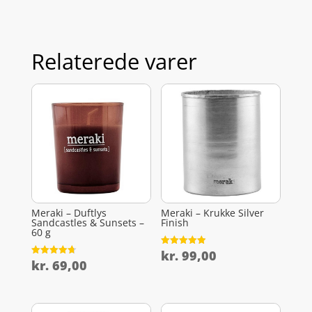
Relaterede varer
Meraki – Duftlys
Meraki – Krukke Silver
Sandcastles & Sunsets –
Finish
60 g
kr.
99,00
Vurderet
4.9
kr.
69,00
Vurderet
ud af 5
4.7
ud af 5