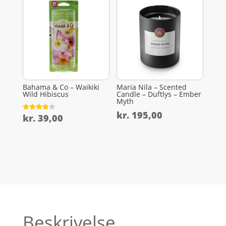
Bahama & Co – Waikiki
Maria Nila – Scented
Wild Hibiscus
Candle – Duftlys – Ember
Myth
kr.
195,00
kr.
39,00
Vurderet
3.9
ud af 5
Beskrivelse