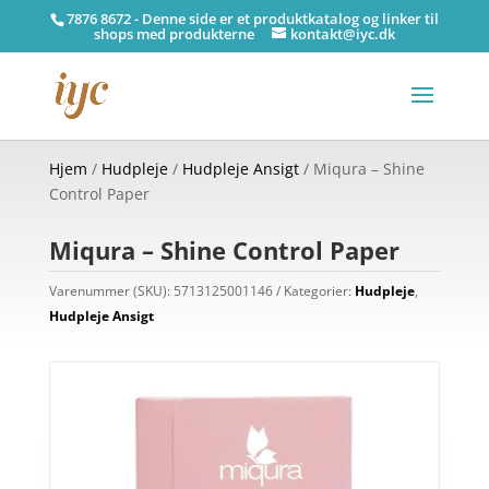
7876 8672 - Denne side er et produktkatalog og linker til
shops med produkterne
kontakt@iyc.dk
Hjem
/
Hudpleje
/
Hudpleje Ansigt
/ Miqura – Shine
Control Paper
Miqura – Shine Control Paper
Varenummer (SKU):
5713125001146
Kategorier:
Hudpleje
,
Hudpleje Ansigt