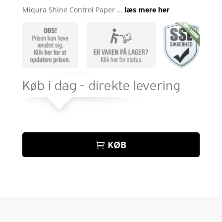
som
4.7
Miqura Shine Control Paper …
læs mere her
ud af 5
baseret på
kundebedø
mmelser
KØB