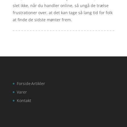
slet ikke, når du handler online, så ungå de trælse
frustrationer over, at det kan tage så lang tid for folk
at finde de sidste mønter frem.
Forside
Artikler
Varer
Kontakt