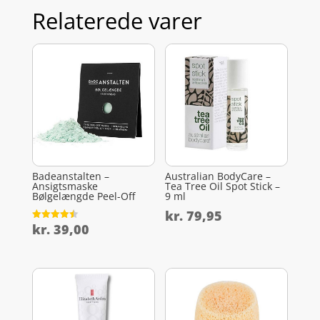
Relaterede varer
Badeanstalten –
Australian BodyCare –
Ansigtsmaske
Tea Tree Oil Spot Stick –
Bølgelængde Peel-Off
9 ml
kr.
79,95
kr.
39,00
Vurderet
4.5
ud af 5