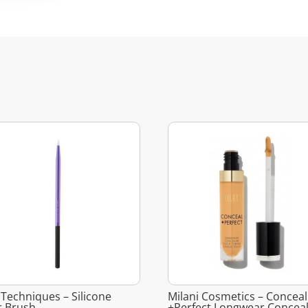
 Techniques – Silicone
Milani Cosmetics – Conceal
r Brush
+Perfect Longwear Conceal