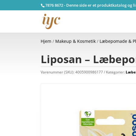
7876 8672 - Denne side er et produktkatalog og l
Hjem
/
Makeup & Kosmetik
/
Læbepomade & Pl
Liposan – Læbepo
Varenummer (SKU):
4005900986177
Kategorier:
Læbe