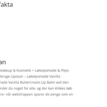
fakta
an
en Makeup & Kosmetik > Læbepomade & Pleje.
skal bruge Liposan – Læbepomade Vanilla
omade Vanilla Buttercream Lip Balm ved den
inder du noget for alle, og der kan klikkes køb
vere- når webshoppen sparer de penge som en