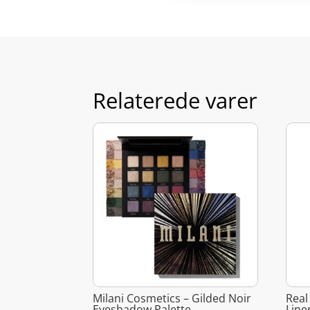
Relaterede varer
Milani Cosmetics – Gilded Noir
Real
Eyeshadow Palette
Line