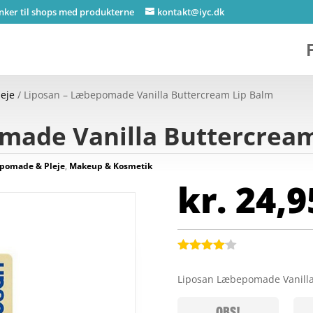
inker til shops med produkterne
kontakt@iyc.dk
eje
/ Liposan – Læbepomade Vanilla Buttercream Lip Balm
made Vanilla Buttercrea
pomade & Pleje
,
Makeup & Kosmetik
kr.
24,9
Bedømt
som
4
Liposan Læbepomade Vanilla
ud af 5
baseret
på