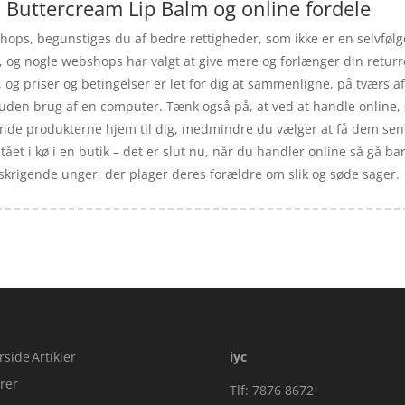
Buttercream Lip Balm og online fordele
ps, begunstiges du af bedre rettigheder, som ikke er en selvfølge
e, og nogle webshops har valgt at give mere og forlænger din retur
e, og priser og betingelser er let for dig at sammenligne, på tværs
t uden brug af en computer. Tænk også på, at ved at handle online, 
de produkterne hjem til dig, medmindre du vælger at få dem sendt
tået i kø i en butik – det er slut nu, når du handler online så gå ba
krigende unger, der plager deres forældre om slik og søde sager.
rside
Artikler
iyc
rer
Tlf: 7876 8672