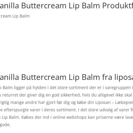
nilla Buttercream Lip Balm Produkt
cream Lip Balm
illa Buttercream Lip Balm fra lipos
 Balm ligger på hylden i det store sortiment der er i varegrupp
es returret der giver dig en god sikkerhed, hvis du alligevel ikke 
rigtig mange andre har gjort før dig og købe din Liposan – Læbep
 efterspurgte varer i deres sortiment. I det store udvalg af varer f
 Lip Balm. Købes der ind i online webshops kan priserne være la
 gode.