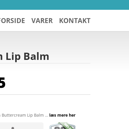
FORSIDE
VARER
KONTAKT
m Lip Balm
5
 Buttercream Lip Balm …
læs mere her