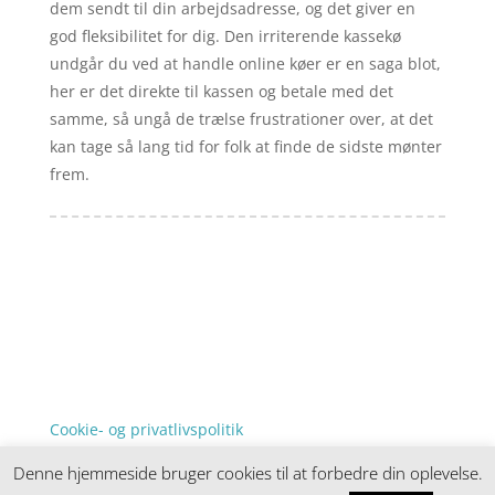
dem sendt til din arbejdsadresse, og det giver en
god fleksibilitet for dig. Den irriterende kassekø
undgår du ved at handle online køer er en saga blot,
her er det direkte til kassen og betale med det
samme, så ungå de trælse frustrationer over, at det
kan tage så lang tid for folk at finde de sidste mønter
frem.
Forside
Artikler
iyc
Varer
Tlf: 7876 8672
Kontakt
Mail:
info@iyc.dk
Cookie- og privatlivspolitik
Kontakt
Denne hjemmeside bruger cookies til at forbedre din oplevelse.
Denne hjemmeside samler et bredt udvalg af