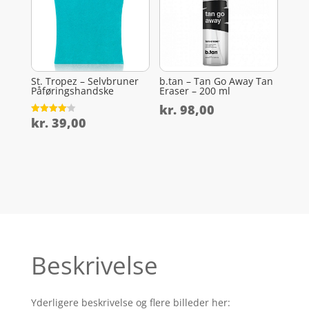
St. Tropez – Selvbruner
b.tan – Tan Go Away Tan
Påføringshandske
Eraser – 200 ml
kr.
98,00
kr.
39,00
Vurderet
4.1
ud af 5
Beskrivelse
Yderligere beskrivelse og flere billeder her: