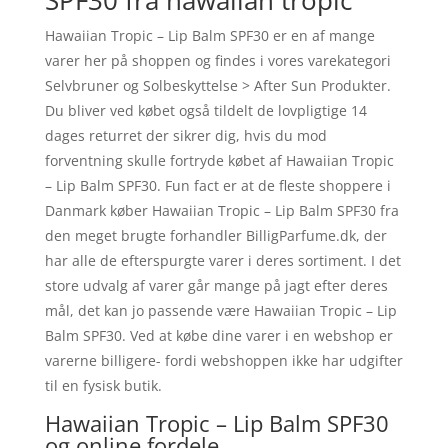
SPF30 fra hawaiian tropic
Hawaiian Tropic – Lip Balm SPF30 er en af mange
varer her på shoppen og findes i vores varekategori
Selvbruner og Solbeskyttelse > After Sun Produkter.
Du bliver ved købet også tildelt de lovpligtige 14
dages returret der sikrer dig, hvis du mod
forventning skulle fortryde købet af Hawaiian Tropic
– Lip Balm SPF30. Fun fact er at de fleste shoppere i
Danmark køber Hawaiian Tropic – Lip Balm SPF30 fra
den meget brugte forhandler BilligParfume.dk, der
har alle de efterspurgte varer i deres sortiment. I det
store udvalg af varer går mange på jagt efter deres
mål, det kan jo passende være Hawaiian Tropic – Lip
Balm SPF30. Ved at købe dine varer i en webshop er
varerne billigere- fordi webshoppen ikke har udgifter
til en fysisk butik.
Hawaiian Tropic – Lip Balm SPF30
og online fordele