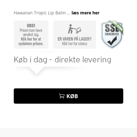
Bedømt
som
4.3
Hawaiian Tropic Lip Balm …
læs mere her
ud af 5
baseret
på
kundebedø
mmelser
KØB