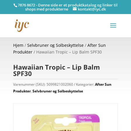
7876 8672 - Denne side er et produktkatalog og linker til
shops med produkterne
kontakt@iyc.dk
Hjem
/
Selvbruner og Solbeskyttelse
/
After Sun
Produkter
/ Hawaiian Tropic – Lip Balm SPF30
Hawaiian Tropic – Lip Balm
SPF30
Varenummer (SKU):
5099821002060
Kategorier:
After Sun
Produkter
,
Selvbruner og Solbeskyttelse