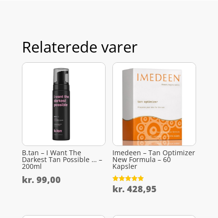
Relaterede varer
B.tan – I Want The
Imedeen – Tan Optimizer
Darkest Tan Possible … –
New Formula – 60
200ml
Kapsler
kr.
99,00
kr.
428,95
Vurderet
4.9
ud af 5