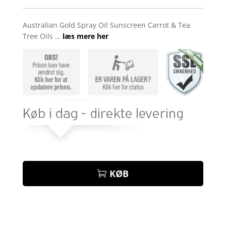
Australian Gold Spray Oil Sunscreen Carrot & Tea
Tree Oils …
læs mere her
KØB