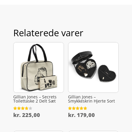
Relaterede varer
Gillian Jones – Secrets
Gillian Jones –
Toilettaske 2 Delt Sæt
Smykkeskrin Hjerte Sort
kr.
225,00
kr.
179,00
Vurderet
Vurderet
3.8
5
ud af 5
ud af 5