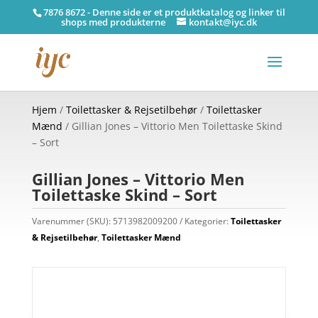
7876 8672 - Denne side er et produktkatalog og linker til
shops med produkterne
kontakt@iyc.dk
Hjem
/
Toilettasker & Rejsetilbehør
/
Toilettasker
Mænd
/ Gillian Jones – Vittorio Men Toilettaske Skind
– Sort
Gillian Jones – Vittorio Men
Toilettaske Skind – Sort
Varenummer (SKU):
5713982009200
Kategorier:
Toilettasker
& Rejsetilbehør
,
Toilettasker Mænd