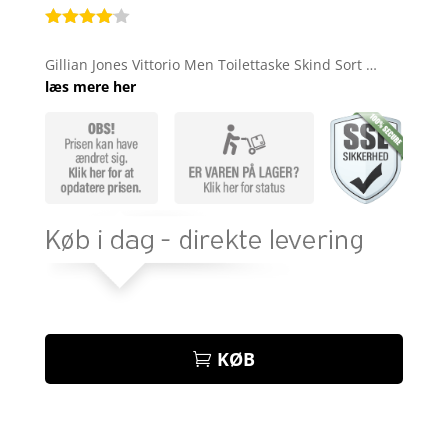
Bedømt
som
4
Gillian Jones Vittorio Men Toilettaske Skind Sort …
ud af 5
læs mere her
baseret
på
kundebed
ømmelse
r
KØB