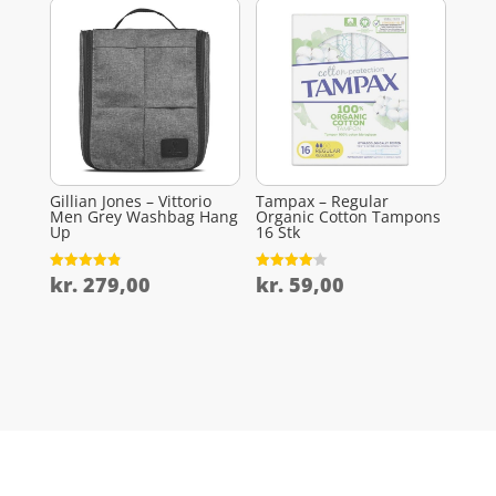
Gillian Jones – Vittorio
Tampax – Regular
Men Grey Washbag Hang
Organic Cotton Tampons
Up
16 Stk
kr.
279,00
kr.
59,00
Vurderet
Vurderet
4.9
4.1
ud af 5
ud af 5