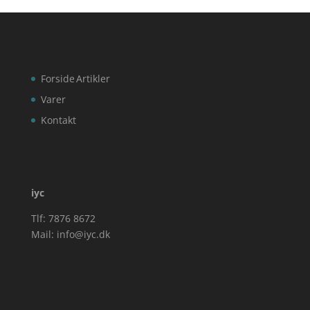
Forside
Artikler
Varer
Kontakt
iyc
Tlf: 7876 8672
Mail:
info@iyc.dk