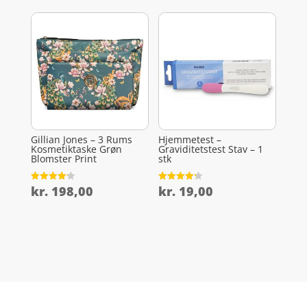
Gillian Jones – 3 Rums
Hjemmetest –
Kosmetiktaske Grøn
Graviditetstest Stav – 1
Blomster Print
stk
kr.
198,00
kr.
19,00
Vurderet
Vurderet
4.2
4.2
ud af 5
ud af 5