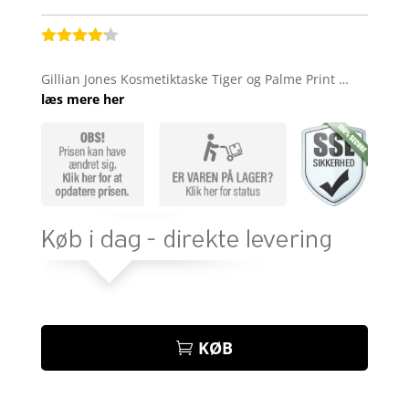
Bedømt
som
4.1
Gillian Jones Kosmetiktaske Tiger og Palme Print …
ud af 5
læs mere her
baseret
på
kundebedø
mmelser
KØB