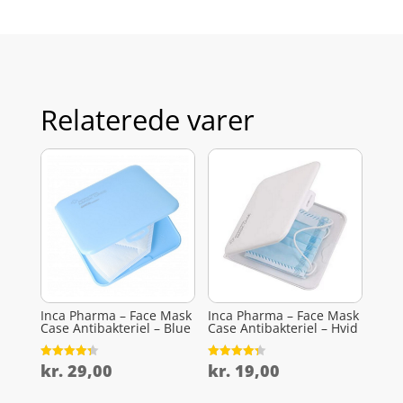
Relaterede varer
Inca Pharma – Face Mask
Inca Pharma – Face Mask
Case Antibakteriel – Blue
Case Antibakteriel – Hvid
kr.
29,00
kr.
19,00
Vurderet
Vurderet
4.3
4.3
ud af 5
ud af 5