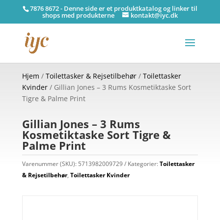
7876 8672 - Denne side er et produktkatalog og linker til
shops med produkterne
kontakt@iyc.dk
Hjem
/
Toilettasker & Rejsetilbehør
/
Toilettasker
Kvinder
/ Gillian Jones – 3 Rums Kosmetiktaske Sort
Tigre & Palme Print
Gillian Jones – 3 Rums
Kosmetiktaske Sort Tigre &
Palme Print
Varenummer (SKU):
5713982009729
Kategorier:
Toilettasker
& Rejsetilbehør
,
Toilettasker Kvinder