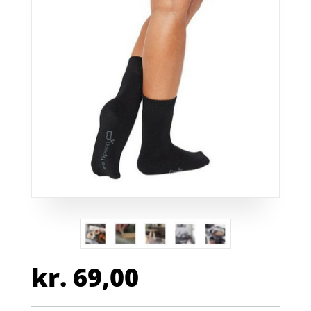
kr.
69,00