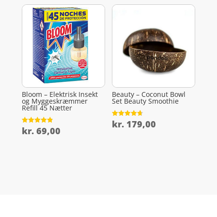
Bloom – Elektrisk Insekt
Beauty – Coconut Bowl
og Myggeskræmmer
Set Beauty Smoothie
Refill 45 Nætter
kr.
179,00
Vurderet
4.7
kr.
69,00
Vurderet
ud af 5
4.9
ud af 5