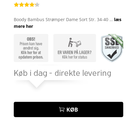
Bedømt
som
4.2
Boody Bambus Strømper Dame Sort Str. 34-40 …
læs
ud af 5
mere her
baseret
på
kundebedø
mmelser
KØB