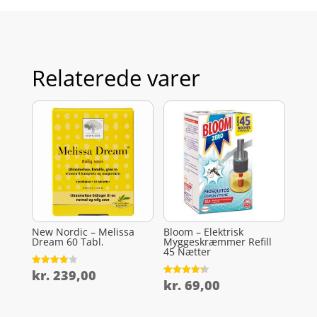
Relaterede varer
New Nordic – Melissa
Bloom – Elektrisk
Dream 60 Tabl.
Myggeskræmmer Refill
45 Nætter
kr.
239,00
Vurderet
3.9
kr.
69,00
Vurderet
ud af 5
4.3
ud af 5