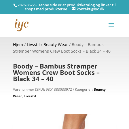
7876 8672 - Denne side er et produktkatalog og linker til
shops med produkterne
kontakt@iyc.dk
Hjem
/
Livsstil
/
Beauty Wear
/ Boody – Bambus
Strømper Womens Crew Boot Socks – Black 34 – 40
Boody – Bambus Strømper
Womens Crew Boot Socks –
Black 34 – 40
Varenummer (SKU):
9351383033972
Kategorier:
Beauty
Wear
,
Livsstil