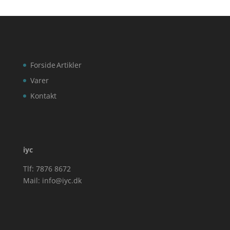
Forside
Artikler
Varer
Kontakt
iyc
Tlf: 7876 8672
Mail:
info@iyc.dk