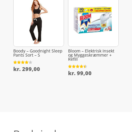
Boody – Goodnight Sleep
Bloom – Elektrisk Insekt
Pants Sort – S
og Myggeskræmmer +
Refill
kr.
299,00
Vurderet
4.1
kr.
99,00
Vurderet
ud af 5
4.5
ud af 5