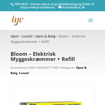
7876 8672 - Denne side er et produktkatalog og linker til
shops med produkterne
kontakt@iyc.dk
Hjem
/
Livsstil
/
Hjem & Bolig
/ Bloom – Elektrisk
Myggeskræmmer + Refill
Bloom – Elektrisk
Myggeskræmmer + Refill
Varenummer (SKU):
8436032711065
Kategorier:
Hjem &
Bolig
,
Livsstil