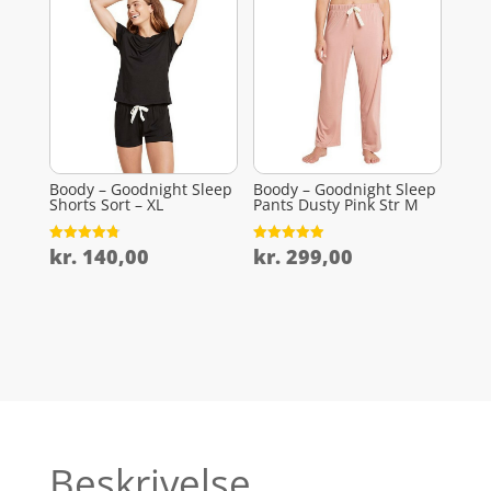
Boody – Goodnight Sleep
Boody – Goodnight Sleep
Shorts Sort – XL
Pants Dusty Pink Str M
kr.
140,00
kr.
299,00
Vurderet
Vurderet
4.8
4.9
ud af 5
ud af 5
Beskrivelse