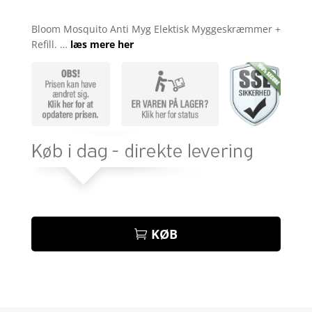
Bedømt
som
4.7
Bloom Mosquito Anti Myg Elektisk Myggeskræmmer +
ud af 5
Refill. …
læs mere her
baseret på
kundebedø
mmelser
KØB