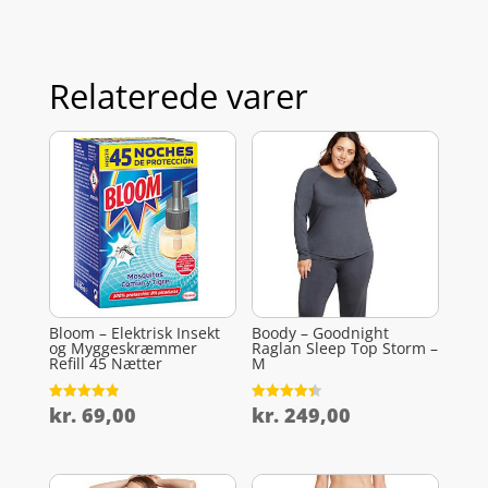
Relaterede varer
Bloom – Elektrisk Insekt
Boody – Goodnight
og Myggeskræmmer
Raglan Sleep Top Storm –
Refill 45 Nætter
M
kr.
69,00
kr.
249,00
Vurderet
Vurderet
4.9
4.4
ud af 5
ud af 5