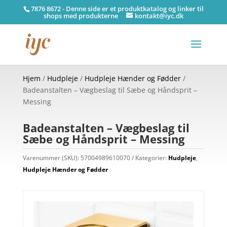
7876 8672 - Denne side er et produktkatalog og linker til
shops med produkterne
kontakt@iyc.dk
Hjem
/
Hudpleje
/
Hudpleje Hænder og Fødder
/
Badeanstalten – Vægbeslag til Sæbe og Håndsprit –
Messing
Badeanstalten – Vægbeslag til
Sæbe og Håndsprit – Messing
Varenummer (SKU):
57004989610070
Kategorier:
Hudpleje
,
Hudpleje Hænder og Fødder