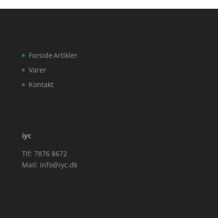
Forside
Artikler
Varer
Kontakt
iyc
Tlf: 7876 8672
Mail:
info@iyc.dk