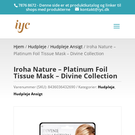
7876 8672 - Denne side er et produktkatalog og linker til
shops med produkterne
kontakt@iyc.dk
Hjem
/
Hudpleje
/
Hudpleje Ansigt
/ Iroha Nature –
Platinum Foil Tissue Mask – Divine Collection
Iroha Nature – Platinum Foil
Tissue Mask – Divine Collection
Varenummer (SKU):
8436036432690
Kategorier:
Hudpleje
,
Hudpleje Ansigt