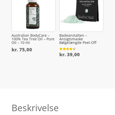
Australian BodyCare –
Badeanstalten –
100% Tea Tree Oil – Pure
Ansigtsmaske
Oil – 10 ml
Bølgelængde Peel-Off
kr.
75,00
kr.
39,00
Vurderet
4.5
ud af 5
Beskrivelse