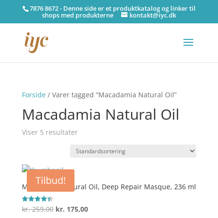
7876 8672 - Denne side er et produktkatalog og linker til
shops med produkterne
kontakt@iyc.dk
Forside
/ Varer tagged “Macadamia Natural Oil”
Macadamia Natural Oil
Viser 5 resultater
Tilbud!
Macadamia Natural Oil, Deep Repair Masque, 236 ml
Den
Den
kr.
259,00
kr.
175,00
Vurderet
4.4