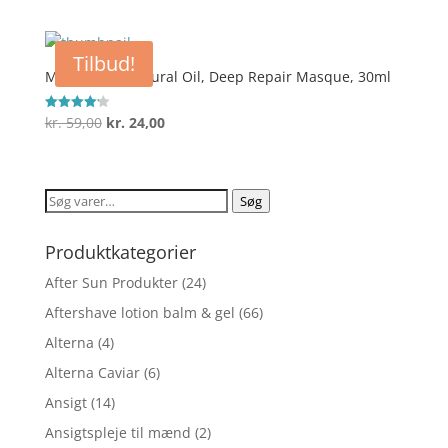
oprindelige
aktuelle
pris
pris
var:
er:
Tilbud!
kr. 219,00.
kr. 149,00.
Macadamia Natural Oil, Deep Repair Masque, 30ml
Den
Den
kr.
59,00
kr.
24,00
Vurderet
4.2
oprindelige
aktuelle
ud af 5
pris
pris
var:
er:
Søg
Søg
kr. 59,00.
kr. 24,00.
efter:
Produktkategorier
After Sun Produkter
(24)
Aftershave lotion balm & gel
(66)
Alterna
(4)
Alterna Caviar
(6)
Ansigt
(14)
Ansigtspleje til mænd
(2)