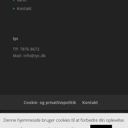
Kontakt
iyc
Tlf: 7876 8672
Mail:
info@iyc.dk
Cookie- og privatlivspolitik
Kontakt
Denne hjemmeside samler et bredt udvalg af
Denne hjemmeside bruger cookies til at forbedre din oplevelse.
spændende varer. Siden er et affiiliatesite, og nogle