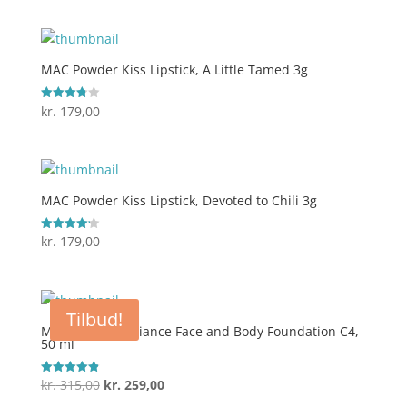
oprindelige
aktuelle
pris
pris
var:
er:
kr. 199,00.
kr. 179,00.
MAC Powder Kiss Lipstick, A Little Tamed 3g
kr.
179,00
Vurderet
3.8
ud af 5
MAC Powder Kiss Lipstick, Devoted to Chili 3g
kr.
179,00
Vurderet
4.2
ud af 5
Tilbud!
MAC Studio Radiance Face and Body Foundation C4,
50 ml
Den
Den
kr.
315,00
kr.
259,00
Vurderet
4.9
oprindelige
aktuelle
ud af 5