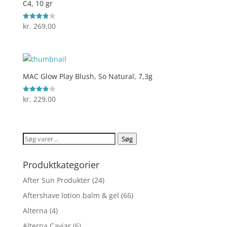
C4, 10 gr
kr.
269,00
Vurderet
3.9
ud af 5
MAC Glow Play Blush, So Natural, 7,3g
kr.
229,00
Vurderet
3.9
ud af 5
Søg
Søg
efter:
Produktkategorier
After Sun Produkter
(24)
Aftershave lotion balm & gel
(66)
Alterna
(4)
Alterna Caviar
(6)