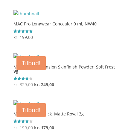
ud af 5
MAC Pro Longwear Concealer 9 ml, NW40
kr.
199,00
Vurderet
4.7
ud af 5
Tilbud!
MAC Extra Dimension Skinfinish Powder, Soft Frost
9g
Den
Den
kr.
329,00
kr.
249,00
Vurderet
3.8
oprindelige
aktuelle
ud af 5
pris
pris
var:
er:
Tilbud!
kr. 329,00.
kr. 249,00.
MAC Matte Lipstick, Matte Royal 3g
Den
Den
kr.
199,00
kr.
179,00
Vurderet
4.1
ud af 5