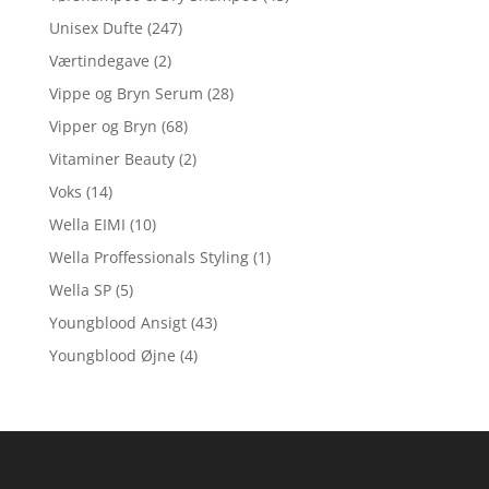
Unisex Dufte
(247)
Værtindegave
(2)
Vippe og Bryn Serum
(28)
Vipper og Bryn
(68)
Vitaminer Beauty
(2)
Voks
(14)
Wella EIMI
(10)
Wella Proffessionals Styling
(1)
Wella SP
(5)
Youngblood Ansigt
(43)
Youngblood Øjne
(4)