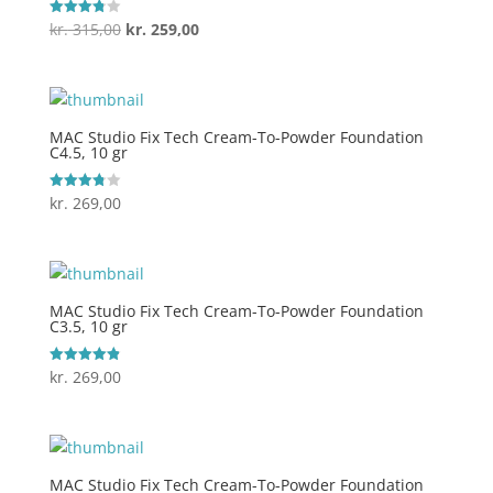
Den
Den
kr.
315,00
kr.
259,00
Vurderet
3.8
oprindelige
aktuelle
ud af 5
pris
pris
var:
er:
kr. 315,00.
kr. 259,00.
MAC Studio Fix Tech Cream-To-Powder Foundation
C4.5, 10 gr
kr.
269,00
Vurderet
3.8
ud af 5
MAC Studio Fix Tech Cream-To-Powder Foundation
C3.5, 10 gr
kr.
269,00
Vurderet
4.9
ud af 5
MAC Studio Fix Tech Cream-To-Powder Foundation