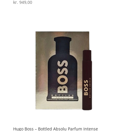
kr.
949,00
Vurderet
3.8
ud af 5
Hugo Boss – Bottled Absolu Parfum Intense