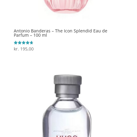
Antonio Banderas – The Icon Splendid Eau de
Parfum – 100 ml
kr.
195,00
Vurderet
4.7
ud af 5