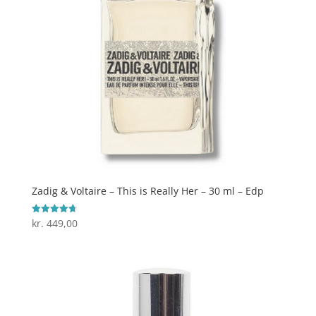
Zadig & Voltaire – This is Really Her – 30 ml – Edp
kr.
449,00
Vurderet
4.7
ud af 5