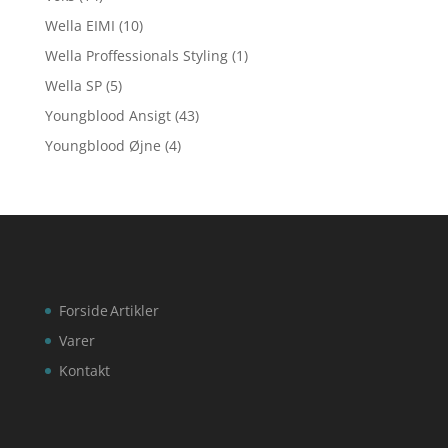
Wella EIMI
(10)
Wella Proffessionals Styling
(1)
Wella SP
(5)
Youngblood Ansigt
(43)
Youngblood Øjne
(4)
Forside
Artikler
Varer
Kontakt