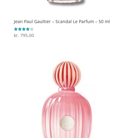
Jean Paul Gaultier – Scandal Le Parfum – 50 ml
kr.
795,00
Vurderet
4
ud af 5