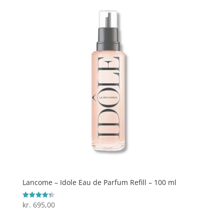
Lancome – Idole Eau de Parfum Refill – 100 ml
kr.
695,00
Vurderet
4.3
ud af 5