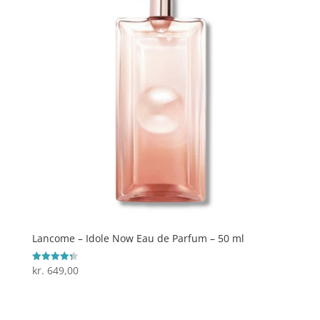
Lancome – Idole Now Eau de Parfum – 50 ml
kr.
649,00
Vurderet
4.3
ud af 5