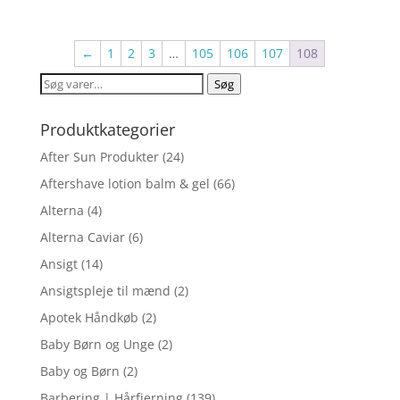
←
1
2
3
…
105
106
107
108
Søg
Søg
efter:
Produktkategorier
After Sun Produkter
(24)
Aftershave lotion balm & gel
(66)
Alterna
(4)
Alterna Caviar
(6)
Ansigt
(14)
Ansigtspleje til mænd
(2)
Apotek Håndkøb
(2)
Baby Børn og Unge
(2)
Baby og Børn
(2)
Barbering | Hårfjerning
(139)