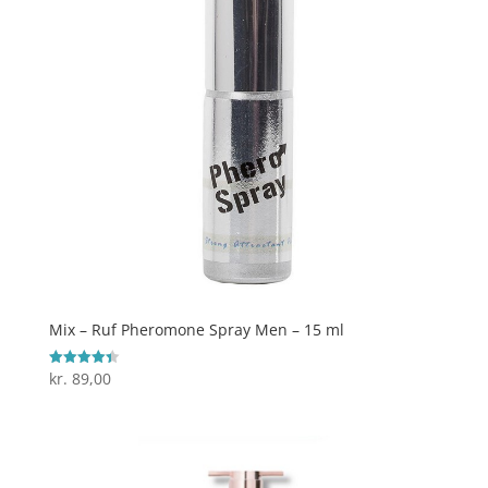
Mix – Ruf Pheromone Spray Men – 15 ml
kr.
89,00
Vurderet
4.4
ud af 5