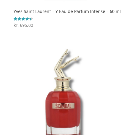
Yves Saint Laurent – Y Eau de Parfum Intense – 60 ml
kr.
695,00
Vurderet
4.5
ud af 5