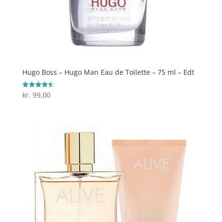
Hugo Boss – Hugo Man Eau de Toilette – 75 ml – Edt
kr.
99,00
Vurderet
4.5
ud af 5