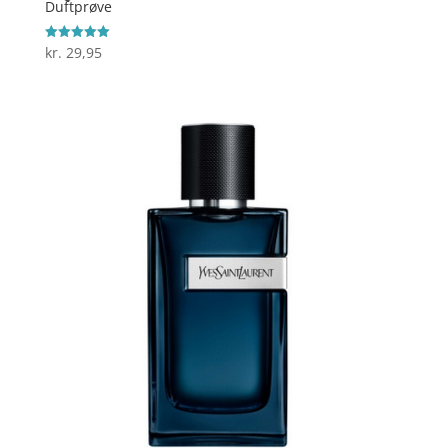
Duftprøve
kr.
29,95
Vurderet
5
ud af 5