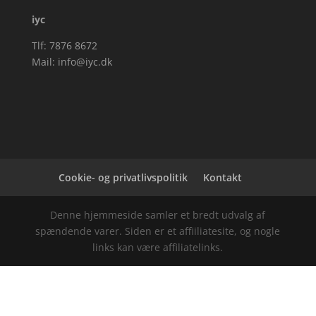
iyc
Tlf: 7876 8672
Mail:
info@iyc.dk
Cookie- og privatlivspolitik
Kontakt
Denne hjemmeside samler et bredt udvalg af
spændende varer. Siden er et affiiliatesite, og nogle
links kan være affiliatelinks.