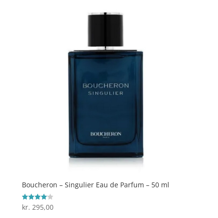
Boucheron – Singulier Eau de Parfum – 50 ml
kr.
295,00
Vurderet
4.1
ud af 5