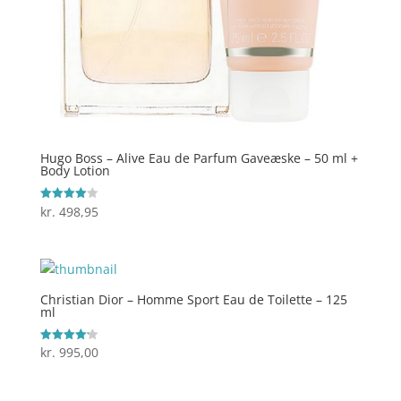
Hugo Boss – Alive Eau de Parfum Gaveæske – 50 ml +
Body Lotion
kr.
498,95
Vurderet
4
ud af 5
Christian Dior – Homme Sport Eau de Toilette – 125
ml
kr.
995,00
Vurderet
4.2
ud af 5