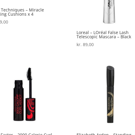
 Techniques – Miracle
ting Cushions x 4
9,00
Loreal – LOréal False Lash
Telescopic Mascara – Black
kr.
89,00
Factor – 2000 Calorie Curl
Elizabeth Arden – Standing