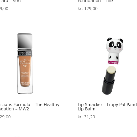
ara – Sort
Foundation – LN3
9,00
kr.
129,00
icians Formula – The Healthy
Lip Smacker – Lippy Pal Pan
ndation – MW2
Lip Balm
29,00
kr.
31,20