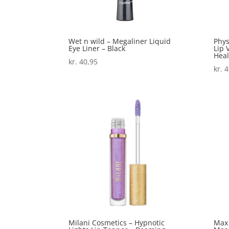
Wet n wild – Megaliner Liquid
Phys
Eye Liner – Black
Lip 
Heal
kr.
40,95
kr.
4
Milani Cosmetics – Hypnotic
Max 