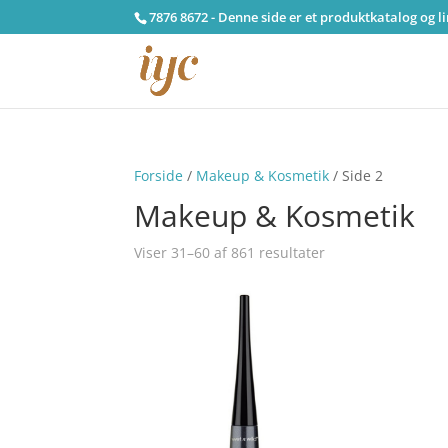
7876 8672 - Denne side er et produktkatalog og l
Forside
/
Makeup & Kosmetik
/ Side 2
Makeup & Kosmetik
Viser 31–60 af 861 resultater