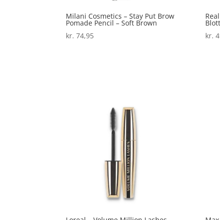
Milani Cosmetics – Stay Put Brow
Real
Pomade Pencil – Soft Brown
Blot
kr.
74,95
kr.
4
Loreal – Volume Million Lashes
Max 