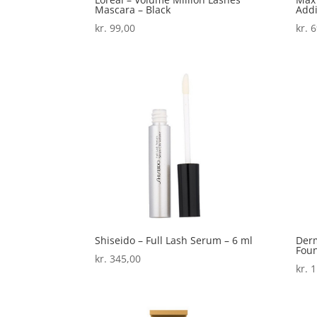
Mascara – Black
Addi
kr.
99,00
kr.
6
Shiseido – Full Lash Serum – 6 ml
Derm
Foun
kr.
345,00
kr.
1