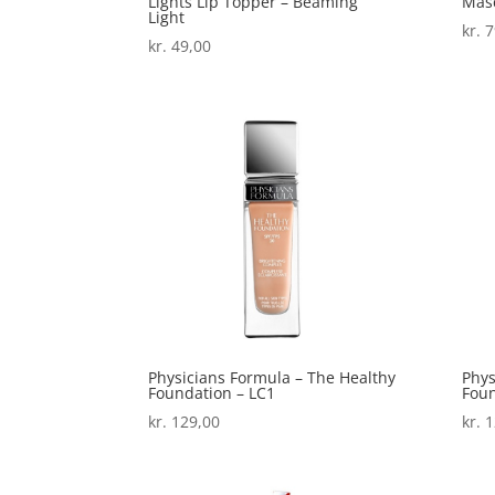
Lights Lip Topper – Beaming
Masc
Light
kr.
7
kr.
49,00
Physicians Formula – The Healthy
Phys
Foundation – LC1
Fou
kr.
129,00
kr.
1