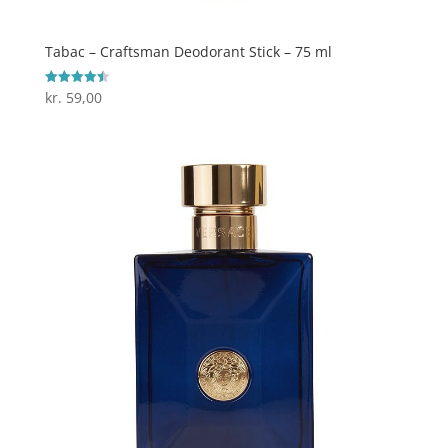
Tabac – Craftsman Deodorant Stick – 75 ml
kr.
59,00
Vurderet
4.5
ud af 5