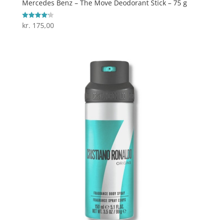
Mercedes Benz – The Move Deodorant Stick – 75 g
kr.
175,00
Vurderet
4.2
ud af 5