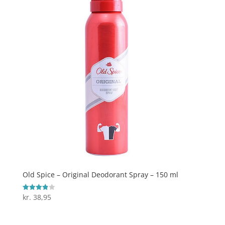
Old Spice – Original Deodorant Spray – 150 ml
kr.
38,95
Vurderet
3.9
ud af 5