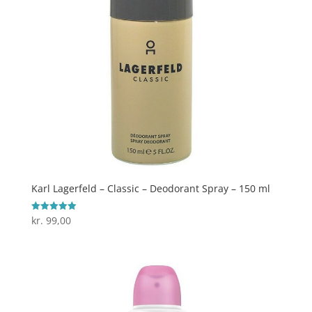
Karl Lagerfeld – Classic – Deodorant Spray – 150 ml
kr.
99,00
Vurderet
5
ud af 5