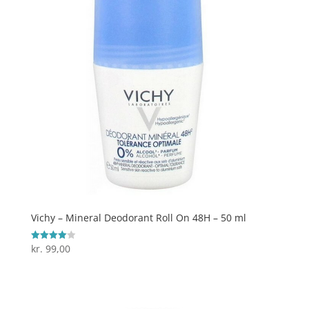
Vichy – Mineral Deodorant Roll On 48H – 50 ml
kr.
99,00
Vurderet
4
ud af 5