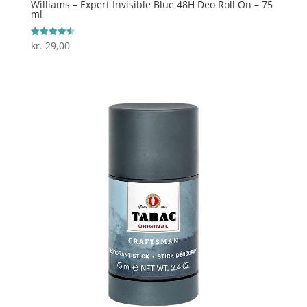
Williams – Expert Invisible Blue 48H Deo Roll On – 75
ml
kr.
29,00
Vurderet
4.6
ud af 5