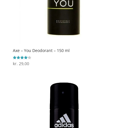
Axe – You Deodorant – 150 ml
kr.
29,00
Vurderet
4.2
ud af 5