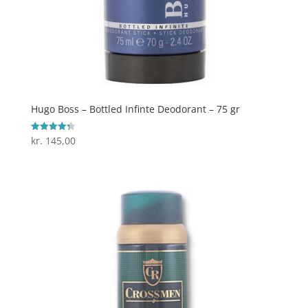
Hugo Boss – Bottled Infinte Deodorant – 75 gr
kr.
145,00
Vurderet
4.3
ud af 5