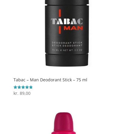
Tabac – Man Deodorant Stick – 75 ml
kr.
89,00
Vurderet
4.9
ud af 5