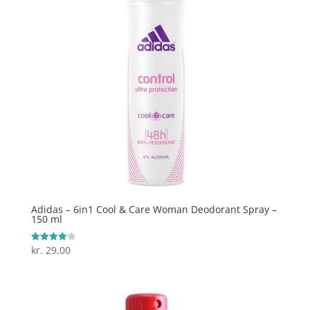
Adidas – 6in1 Cool & Care Woman Deodorant Spray –
150 ml
kr.
29,00
Vurderet
4.1
ud af 5