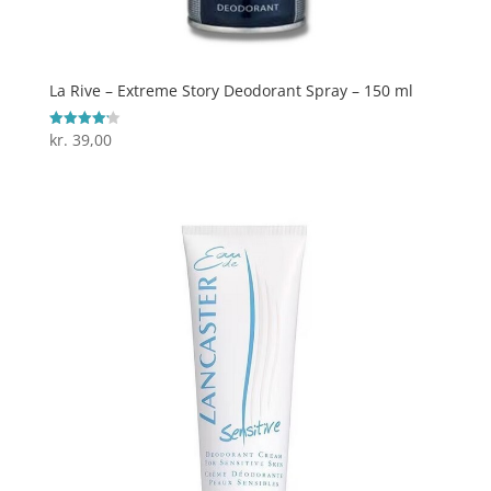
La Rive – Extreme Story Deodorant Spray – 150 ml
kr.
39,00
Vurderet
4.2
ud af 5