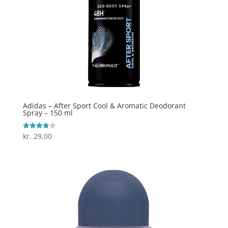
Adidas – After Sport Cool & Aromatic Deodorant
Spray – 150 ml
kr.
29,00
Vurderet
3.9
ud af 5