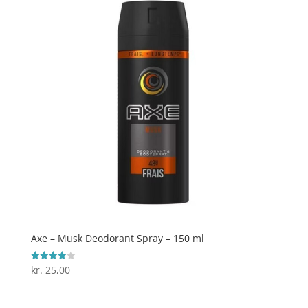
Axe – Musk Deodorant Spray – 150 ml
kr.
25,00
Vurderet
4.1
ud af 5