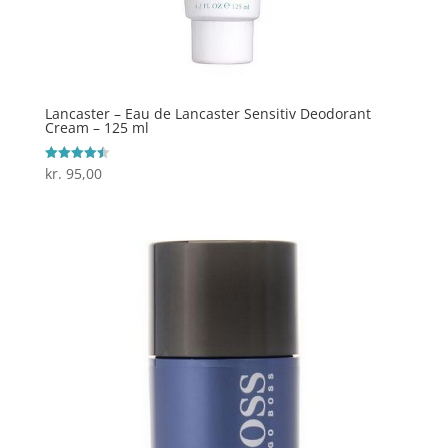
Lancaster – Eau de Lancaster Sensitiv Deodorant
Cream – 125 ml
kr.
95,00
Vurderet
4.5
ud af 5