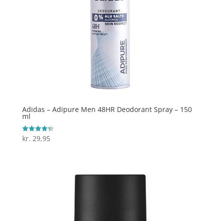
Adidas – Adipure Men 48HR Deodorant Spray – 150
ml
kr.
29,95
Vurderet
4.3
ud af 5