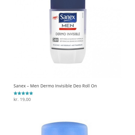
Sanex – Men Dermo Invisible Deo Roll On
kr.
19,00
Vurderet
5
ud af 5