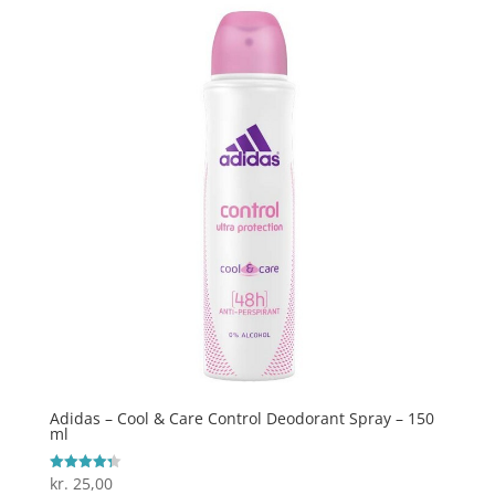
Adidas – Cool & Care Control Deodorant Spray – 150
ml
kr.
25,00
Vurderet
4.3