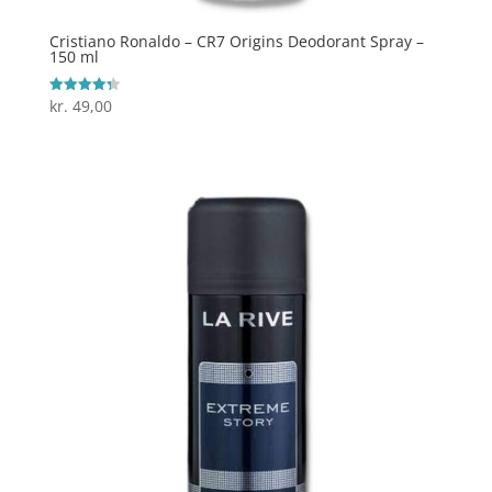
Cristiano Ronaldo – CR7 Origins Deodorant Spray –
150 ml
kr.
49,00
Vurderet
4.3
ud af 5