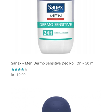
Sanex – Men Dermo Sensitive Deo Roll On – 50 ml
kr.
19,00
Vurderet
3.8
ud af 5