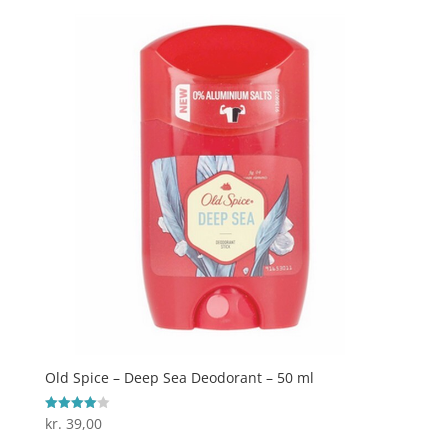
Old Spice – Deep Sea Deodorant – 50 ml
kr.
39,00
Vurderet
4
ud af 5