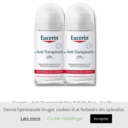
Eucerin – Anti Transpirant Deo Roll On Duo – 2 x 50
ml
Denne hjemmeside bruger cookies til at forbedre din oplevelse.
Læs mere
Cookie indstillinger
Accepter
kr.
99,00
Vurderet
4
ud af 5