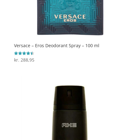
Versace – Eros Deodorant Spray – 100 ml
kr.
288,95
Vurderet
4.5
ud af 5