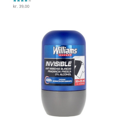
kr.
39,00
Vurderet
4
ud af 5