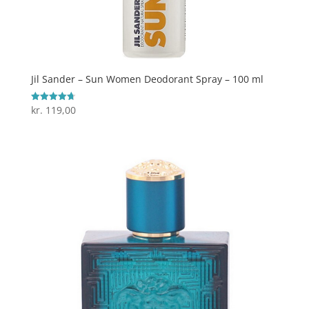
Jil Sander – Sun Women Deodorant Spray – 100 ml
kr.
119,00
Vurderet
4.7
ud af 5