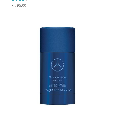
kr.
95,00
Vurderet
4.5
ud af 5