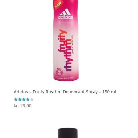
Adidas – Fruity Rhythm Deodorant Spray – 150 ml
kr.
29,00
Vurderet
3.8
ud af 5