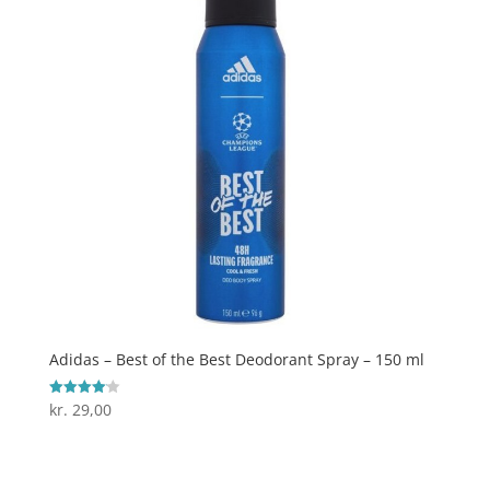
Adidas – Best of the Best Deodorant Spray – 150 ml
kr.
29,00
Vurderet
4.1
ud af 5