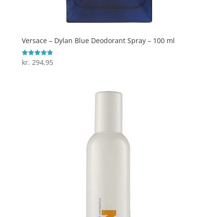
Versace – Dylan Blue Deodorant Spray – 100 ml
kr.
294,95
Vurderet
4.9
ud af 5