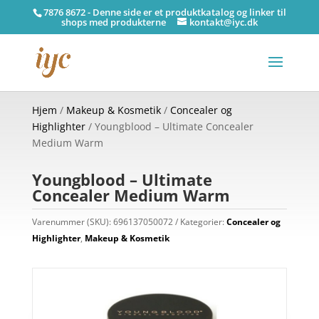
7876 8672 - Denne side er et produktkatalog og linker til
shops med produkterne
kontakt@iyc.dk
Hjem
/
Makeup & Kosmetik
/
Concealer og
Highlighter
/ Youngblood – Ultimate Concealer
Medium Warm
Youngblood – Ultimate
Concealer Medium Warm
Varenummer (SKU):
696137050072
Kategorier:
Concealer og
Highlighter
,
Makeup & Kosmetik