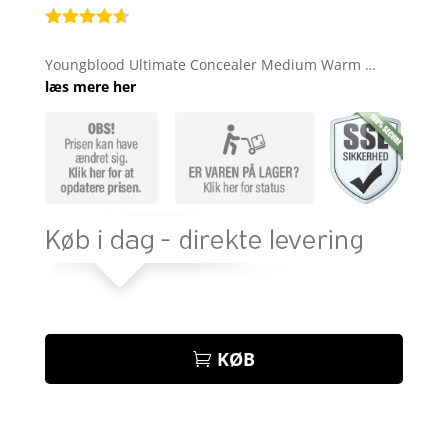
Bedømt
som
4.5
Youngblood Ultimate Concealer Medium Warm …
ud af 5
læs mere her
baseret
på
kundebedø
mmelser
KØB