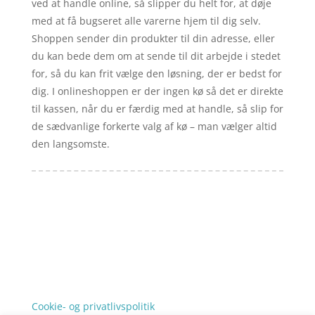
ved at handle online, så slipper du helt for, at døje
med at få bugseret alle varerne hjem til dig selv.
Shoppen sender din produkter til din adresse, eller
du kan bede dem om at sende til dit arbejde i stedet
for, så du kan frit vælge den løsning, der er bedst for
dig. I onlineshoppen er der ingen kø så det er direkte
til kassen, når du er færdig med at handle, så slip for
de sædvanlige forkerte valg af kø – man vælger altid
den langsomste.
Forside
Artikler
iyc
Varer
Tlf: 7876 8672
Kontakt
Mail:
info@iyc.dk
Cookie- og privatlivspolitik