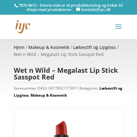
7876 8672 - Denne side er et produktkatalog og linker til
shops med produkterne
kontakt@iyc.dk
Hjem
/
Makeup & Kosmetik
/
Læbestift og Lipgloss
/
Wet n Wild – Megalast Lip Stick Sasspot Red
Wet n Wild – Megalast Lip Stick
Sasspot Red
Varenummer (SKU):
0077802117397
Kategorier:
Læbestift og
Lipgloss
,
Makeup & Kosmetik