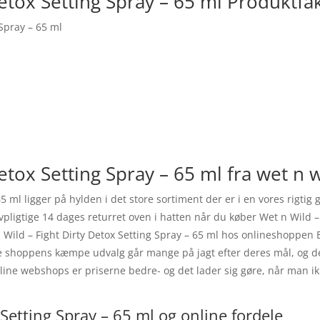
Detox Setting Spray – 65 ml Produktfa
 Spray – 65 ml
etox Setting Spray – 65 ml fra wet n w
65 ml ligger på hylden i det store sortiment der er i en vores rigt
vpligtige 14 dages returret oven i hatten når du køber Wet n Wild –
Wild – Fight Dirty Detox Setting Spray – 65 ml hos onlineshoppen B
e shoppens kæmpe udvalg går mange på jagt efter deres mål, og der
nline webshops er priserne bedre- og det lader sig gøre, når man ik
 Setting Spray – 65 ml og online fordele