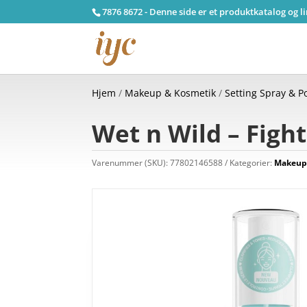
7876 8672 - Denne side er et produktkatalog og l
Hjem
/
Makeup & Kosmetik
/
Setting Spray & 
Wet n Wild – Fight
Varenummer (SKU):
77802146588
Kategorier:
Makeup