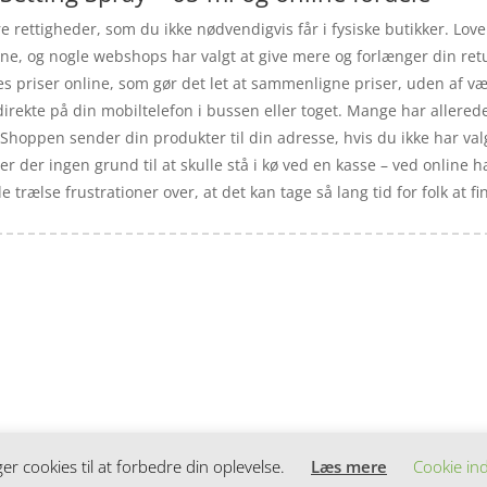
rettigheder, som du ikke nødvendigvis får i fysiske butikker. Loven 
ne, og nogle webshops har valgt at give mere og forlænger din retu
s priser online, som gør det let at sammenligne priser, uden af væ
irekte på din mobiltelefon i bussen eller toget. Mange har allered
 Shoppen sender din produkter til din adresse, hvis du ikke har valg
er der ingen grund til at skulle stå i kø ved en kasse – ved online h
trælse frustrationer over, at det kan tage så lang tid for folk at f
 cookies til at forbedre din oplevelse.
Læs mere
Cookie ind