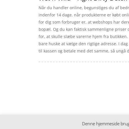
Når du handler online, begunstiges du af bedre 
indenfor 14 dage. når produkterne er købt onli
for dig som forbruger er, at webshops har dere
bopæl. Og du kan faktisk sammenligne priser d
for, at skulle slæbe varerne hjem fra butikken.
bare huske at vælge den rigtige adresse. I dag 
til kassen og betale med det samme, så ungå de 
Forside
Artikler
iyc
Varer
Tlf: 7876 8672
Kontakt
Mail:
info@iyc.dk
Cookie- og privatlivspolitik
Kontakt
Denne hjemmeside bruger