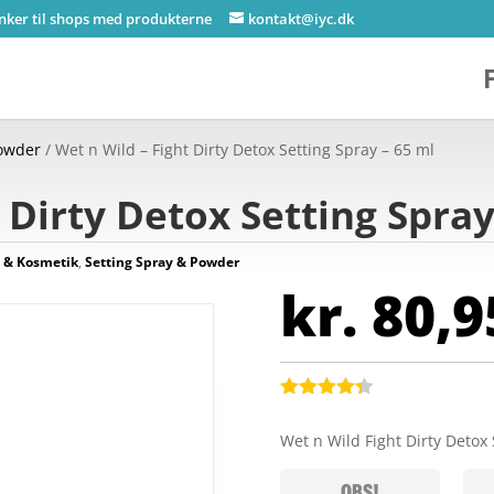
inker til shops med produkterne
kontakt@iyc.dk
Powder
/ Wet n Wild – Fight Dirty Detox Setting Spray – 65 ml
 Dirty Detox Setting Spray
 & Kosmetik
,
Setting Spray & Powder
kr.
80,9
Bedømt
som
4.3
Wet n Wild Fight Dirty Detox
ud af 5
baseret
på