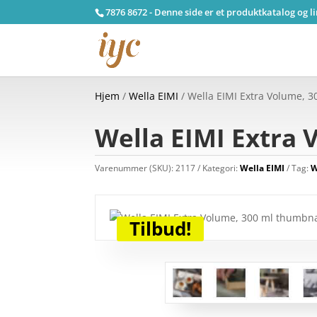
7876 8672 - Denne side er et produktkatalog og l
Hjem
/
Wella EIMI
/ Wella EIMI Extra Volume, 3
Wella EIMI Extra 
Varenummer (SKU):
2117
Kategori:
Wella EIMI
Tag:
W
Tilbud!