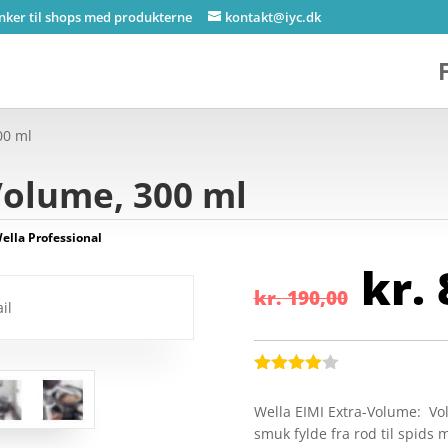
inker til shops med produkterne
kontakt@iyc.dk
00 ml
Volume, 300 ml
ella Professional
De
kr.
opr
kr.
190,00
pri
var
kr.
Bedømt
som
3.9
Wella EIMI Extra-Volume: V
ud af 5
smuk fylde fra rod til spids
baseret