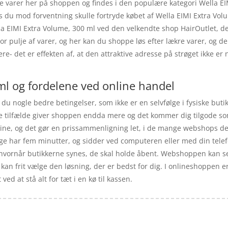
 varer her på shoppen og findes i den populære kategori Wella EIMI
vis du mod forventning skulle fortryde købet af Wella EIMI Extra Vol
a EIMI Extra Volume, 300 ml ved den velkendte shop HairOutlet, de
tor pulje af varer, og her kan du shoppe løs efter lækre varer, og d
gere- det er effekten af, at den attraktive adresse på strøget ikke
ml og fordelene ved online handel
du nogle bedre betingelser, som ikke er en selvfølge i fysiske buti
le tilfælde giver shoppen endda mere og det kommer dig tilgode so
line, og det gør en prissammenligning let, i de mange webshops d
ge har fem minutter, og sidder ved computeren eller med din telef
er, hvornår butikkerne synes, de skal holde åbent. Webshoppen kan s
 kan frit vælge den løsning, der er bedst for dig. I onlineshoppen e
ed at stå alt for tæt i en kø til kassen.