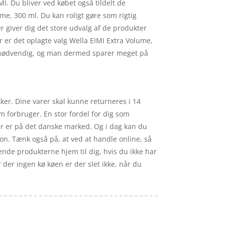
. Du bliver ved købet også tildelt de
ume, 300 ml. Du kan roligt gøre som rigtig
r giver dig det store udvalg af de produkter
er er det oplagte valg Wella EIMI Extra Volume,
 er nødvendig, og man dermed sparer meget på
kker. Dine varer skal kunne returneres i 14
m forbruger. En stor fordel for dig som
er er på det danske marked. Og i dag kan du
on. Tænk også på, at ved at handle online, så
ende produkterne hjem til dig, hvis du ikke har
r der ingen kø køen er der slet ikke, når du