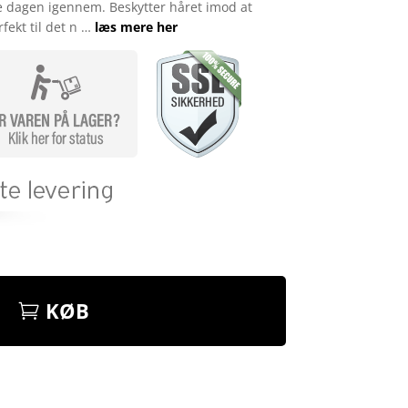
e dagen igennem. Beskytter håret imod at
fekt til det n …
læs mere her
KØB