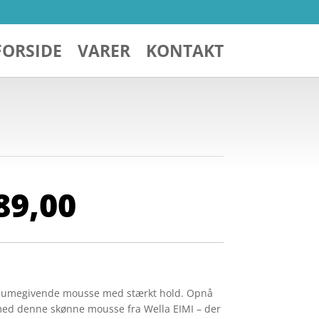
FORSIDE
VARER
KONTAKT
n
Den
89,00
indelige
aktuelle
s
pris
:
er:
 190,00.
kr. 89,00.
olumegivende mousse med stærkt hold. Opnå
 med denne skønne mousse fra Wella EIMI – der