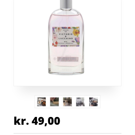
kr.
49,00