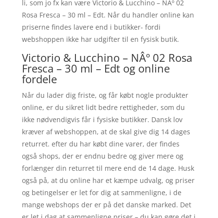
li, som jo fx kan være Victorio & Lucchino – NÂº 02
Rosa Fresca – 30 ml – Edt. Når du handler online kan
priserne findes lavere end i butikker- fordi
webshoppen ikke har udgifter til en fysisk butik.
Victorio & Lucchino – NÂº 02 Rosa
Fresca – 30 ml – Edt og online
fordele
Når du lader dig friste, og får købt nogle produkter
online, er du sikret lidt bedre rettigheder, som du
ikke nødvendigvis får i fysiske butikker. Dansk lov
kræver af webshoppen, at de skal give dig 14 dages
returret. efter du har købt dine varer, der findes
også shops, der er endnu bedre og giver mere og
forlænger din returret til mere end de 14 dage. Husk
også på, at du online har et kæmpe udvalg, og priser
og betingelser er let for dig at sammenligne, i de
mange webshops der er på det danske marked. Det
er let i dag at sammenligne priser – du kan gøre det i