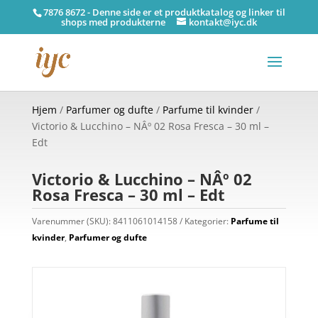
7876 8672 - Denne side er et produktkatalog og linker til
shops med produkterne
kontakt@iyc.dk
Hjem
/
Parfumer og dufte
/
Parfume til kvinder
/
Victorio & Lucchino – NÂº 02 Rosa Fresca – 30 ml –
Edt
Victorio & Lucchino – NÂº 02
Rosa Fresca – 30 ml – Edt
Varenummer (SKU):
8411061014158
Kategorier:
Parfume til
kvinder
,
Parfumer og dufte