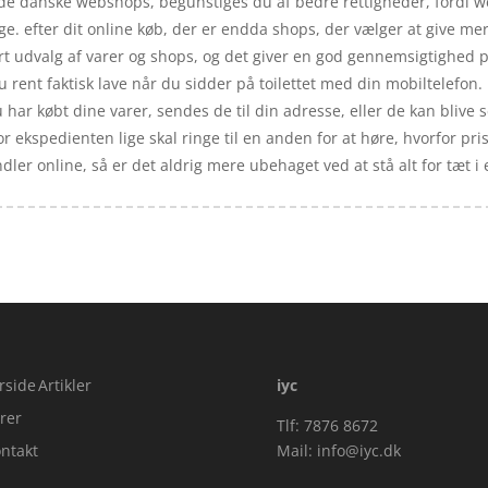
f de danske webshops, begunstiges du af bedre rettigheder, fordi w
ge. efter dit online køb, der er endda shops, der vælger at give me
ort udvalg af varer og shops, og det giver en god gennemsigtighed p
rent faktisk lave når du sidder på toilettet med din mobiltelefon. 
har købt dine varer, sendes de til din adresse, eller de kan blive 
vor ekspedienten lige skal ringe til en anden for at høre, hvorfor pri
dler online, så er det aldrig mere ubehaget ved at stå alt for tæt i 
rside
Artikler
iyc
rer
Tlf: 7876 8672
ntakt
Mail:
info@iyc.dk