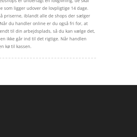
ebshops er underlagt en lovgivning, de skal
re som ligger udover de lovpligtige 14 dage.
å priserne, iblandt alle de shops der sælger
Når du handler online er du også fri for, at
sendt til din arbejdsplads, så du kan vælge det,
sen ikke går ind til det rigtige. Når handlen
en kø til kassen.