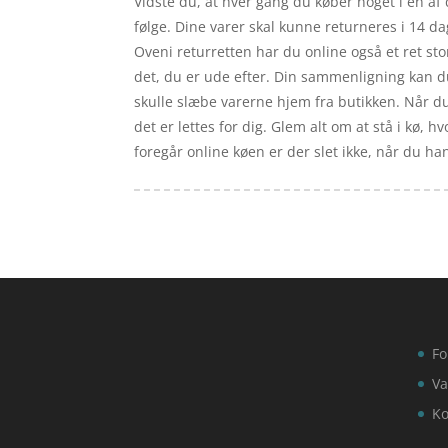
Vidste du, at hver gang du køber noget i en a
følge. Dine varer skal kunne returneres i 14 da
Oveni returretten har du online også et ret st
det, du er ude efter. Din sammenligning kan du 
skulle slæbe varerne hjem fra butikken. Når du 
det er lettes for dig. Glem alt om at stå i kø, h
foregår online køen er der slet ikke, når du han
Fo
Va
Ko