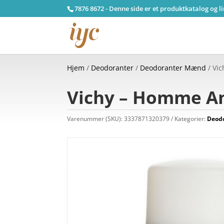
7876 8672 - Denne side er et produktkatalog og l
Hjem
/
Deodoranter
/
Deodoranter Mænd
/ Vic
Vichy – Homme Ant
Varenummer (SKU):
3337871320379
Kategorier:
Deod