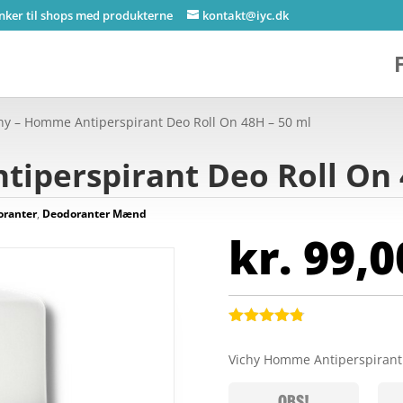
inker til shops med produkterne
kontakt@iyc.dk
hy – Homme Antiperspirant Deo Roll On 48H – 50 ml
iperspirant Deo Roll On 
oranter
,
Deodoranter Mænd
kr.
99,0
Bedømt
som
4.8
Vichy Homme Antiperspirant
ud af 5
baseret på
kundebedøm