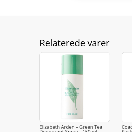
Relaterede varer
Elizabeth Arden – Green Tea
Coac
Deodorant Spray – 150 ml
Stick