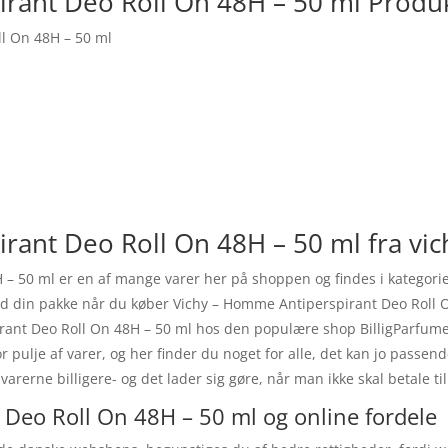
rant Deo Roll On 48H – 50 ml Produ
l On 48H – 50 ml
rant Deo Roll On 48H – 50 ml fra vic
 – 50 ml er en af mange varer her på shoppen og findes i katego
med din pakke når du køber Vichy – Homme Antiperspirant Deo Roll 
ant Deo Roll On 48H – 50 ml hos den populære shop BilligParfume.d
tor pulje af varer, og her finder du noget for alle, det kan jo pas
arerne billigere- og det lader sig gøre, når man ikke skal betale t
Deo Roll On 48H – 50 ml og online fordele