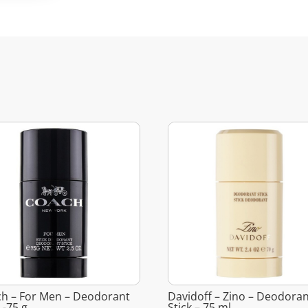
h – For Men – Deodorant
Davidoff – Zino – Deodora
 -75 g
Stick – 75 ml