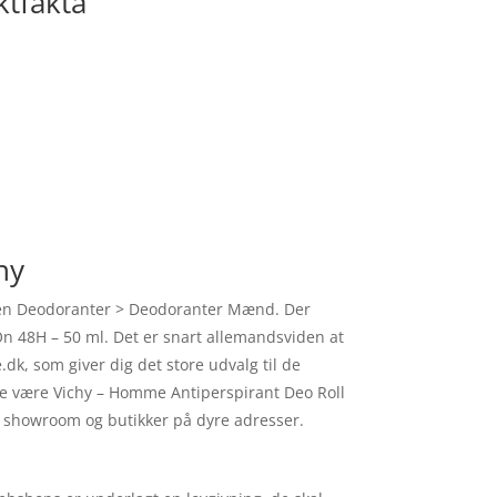
ktfakta
hy
rien Deodoranter > Deodoranter Mænd. Der
On 48H – 50 ml. Det er snart allemandsviden at
k, som giver dig det store udvalg til de
sende være Vichy – Homme Antiperspirant Deo Roll
il showroom og butikker på dyre adresser.