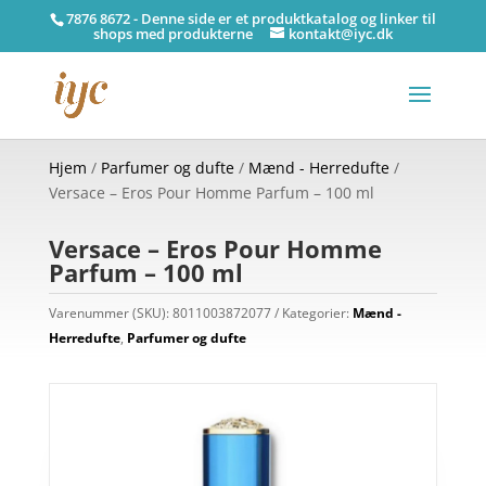
7876 8672 - Denne side er et produktkatalog og linker til
shops med produkterne
kontakt@iyc.dk
Hjem
/
Parfumer og dufte
/
Mænd - Herredufte
/
Versace – Eros Pour Homme Parfum – 100 ml
Versace – Eros Pour Homme
Parfum – 100 ml
Varenummer (SKU):
8011003872077
Kategorier:
Mænd -
Herredufte
,
Parfumer og dufte