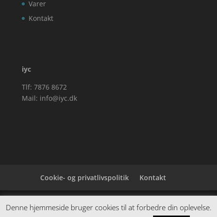
Varer
Kontakt
iyc
Tlf: 7876 8672
Mail:
info@iyc.dk
Cookie- og privatlivspolitik
Kontakt
Denne hjemmeside samler et bredt udvalg af
Denne hjemmeside bruger cookies til at forbedre din oplevelse.
spændende varer. Siden er et affiiliatesite, og nogle