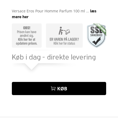
Bedømt
som
4.6
Versace Eros Pour Homme Parfum 100 ml …
læs
ud af 5
mere her
baseret på
kundebedø
mmelser
KØB