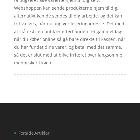
få bugseret alle varerne hjem til dig selv.
Webshoppen kan sende produkterne hjem til dig,
alternativt kan de sendes til dig arbejde, og det kan
frit vælges, når du angiver leveringadresse. Det med
at stå i kø i en butik er efterhånden ret gammeldags,
når du køber online så gå bare direkte til kassen, når
du har fundet dine varer, og betal med det samme,
så det er slut med at blive irriteret over langsomme
mennesker i køen.
Forside
Artikler