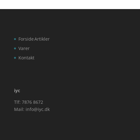
Forside
Artikler
Varer
Kontakt
iyc
Tlf: 7876 8672
Mail:
info@iyc.dk