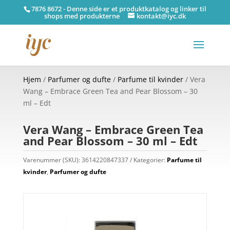
7876 8672 - Denne side er et produktkatalog og linker til
shops med produkterne
kontakt@iyc.dk
Hjem
/
Parfumer og dufte
/
Parfume til kvinder
/ Vera
Wang – Embrace Green Tea and Pear Blossom – 30
ml – Edt
Vera Wang – Embrace Green Tea
and Pear Blossom – 30 ml – Edt
Varenummer (SKU):
3614220847337
Kategorier:
Parfume til
kvinder
,
Parfumer og dufte