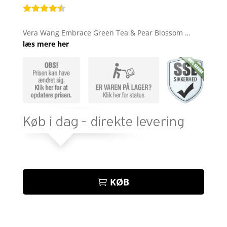
Bedømt
som
4.4
Vera Wang Embrace Green Tea & Pear Blossom …
ud af 5
læs mere her
baseret
på
kundebedø
mmelser
KØB