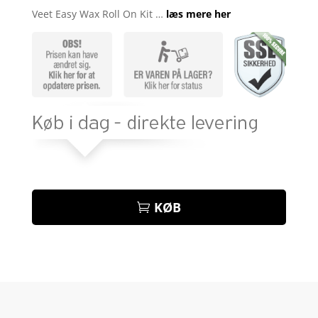
som
4.8
Veet Easy Wax Roll On Kit …
læs mere her
ud af 5
baseret på
kundebedøm
melser
KØB