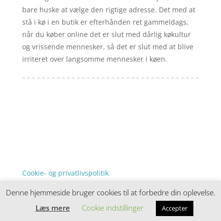
bare huske at vælge den rigtige adresse. Det med at
stå i kø i en butik er efterhånden ret gammeldags,
når du køber online det er slut med dårlig køkultur
og vrissende mennesker, så det er slut med at blive
irriteret over langsomme mennesker i køen.
Forside
Artikler
iyc
Varer
Tlf: 7876 8672
Kontakt
Mail:
info@iyc.dk
Cookie- og privatlivspolitik
Kontakt
Denne hjemmeside bruger cookies til at forbedre din oplevelse.
Denne hjemmeside samler et bredt udvalg af
spændende varer. Siden er et affiiliatesite, og nogle
Læs mere
Cookie indstillinger
Accepter
links kan være affiliatelinks.