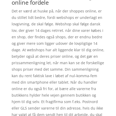
online fordele
Det er værd at huske på, når der shoppes online, er
du stillet lidt bedre, fordi webshops er underlagt en
lovgivning, de skal følge. Webshop skal følge dansk
lov, der giver 14 dages retrret. når dine varer købes i
en shop, der findes også shops, der er endnu bedre
og giver mere som ligger udover de lovpligtige 14
dage. At webshops har alt liggende klar til dig online,
betyder også at deres priser online, og det gør en
prissammenligning let, når man kan se de forskellige
shops priser med det samme. Din sammenligning
kan du rent faktisk lave i løbet af nul-komma-fem
med din smartphone eller tablet. Når du handler
online er du også fri for, at bære alle varerne fra
butikkens hylder hele vejen gennem butikken og
hjem til dig selv. Et fragtfirma som f.eks. Postnord
eller GLS sender varerne til din adresse, hvis du ikke
har valgt at få dem sendt hen til dit arbejde, du skal