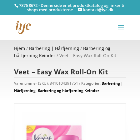
7876 8672 - Denne side er et produktkatalog og linker til
shops med produkterne
kontakt@iyc.dk
Hjem
/
Barbering | Hårfjerning
/
Barbering og
hårfjerning Kvinder
/ Veet – Easy Wax Roll-On Kit
Veet – Easy Wax Roll-On Kit
Varenummer (SKU):
8410104391751
Kategorier:
Barbering |
Hårfjerning
,
Barbering og hårfjerning Kvinder