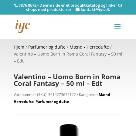
7876 8672 - Denne side er et produktkatalog og linker til
shops med produkterne
kontakt@iyc.dk
Hjem
/
Parfumer og dufte
/
Mænd - Herredufte
/
Valentino – Uomo Born in Roma Coral Fantasy – 50 ml
– Edt
Valentino – Uomo Born in Roma
Coral Fantasy – 50 ml – Edt
Varenummer (SKU):
3614273672122
Kategorier:
Mænd -
Herredufte
,
Parfumer og dufte