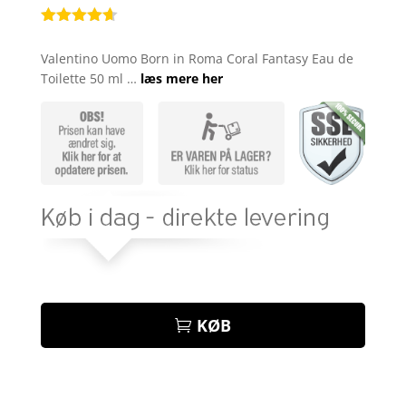
Bedømt
som
4.6
Valentino Uomo Born in Roma Coral Fantasy Eau de
ud af 5
Toilette 50 ml …
læs mere her
baseret på
kundebedø
mmelser
KØB