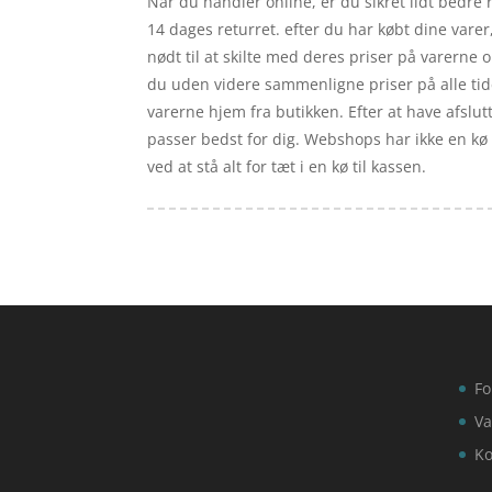
Når du handler online, er du sikret lidt bedre 
14 dages returret. efter du har købt dine var
nødt til at skilte med deres priser på varerne 
du uden videre sammenligne priser på alle tide
varerne hjem fra butikken. Efter at have afslutt
passer bedst for dig. Webshops har ikke en kø 
ved at stå alt for tæt i en kø til kassen.
Fo
Va
Ko