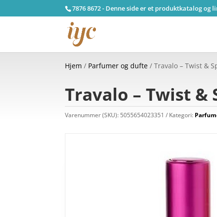
7876 8672 - Denne side er et produktkatalog og l
Hjem
/
Parfumer og dufte
/ Travalo – Twist & S
Travalo – Twist & 
Varenummer (SKU):
5055654023351
Kategori:
Parfume