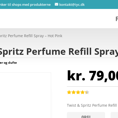
inker til shops med produkterne
kontakt@iyc.dk
pritz Perfume Refill Spray – Hot Pink
Spritz Perfume Refill Spra
r og dufte
kr.
79,0
Bedømt
som
4.3
Twist & Spritz Perfume Refill
ud af 5
baseret
på