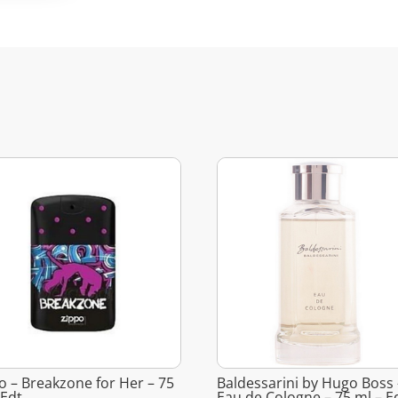
o – Breakzone for Her – 75
Baldessarini by Hugo Boss 
 Edt
Eau de Cologne – 75 ml – E