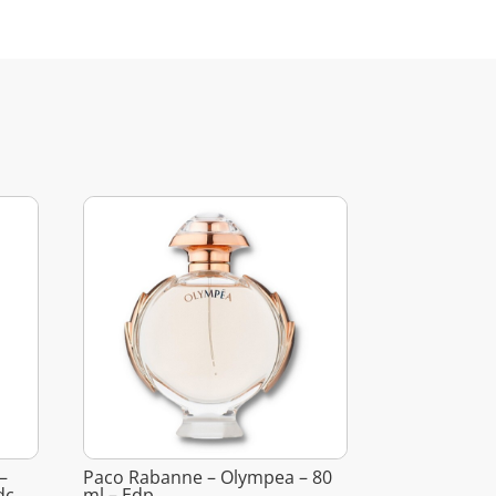
–
Paco Rabanne – Olympea – 80
dc
ml – Edp