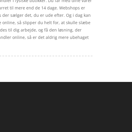
andler I fysiske butikker. Du får med dine varer
turret til mere end de 14 dage. Webshops er
s der sælger det, du er ude efter. Og i dag kan
online, så slipper du helt for, at skulle slæbe
des til dig arbejde, og få den løsning, der
andler online, så er det aldrig mere ubehaget