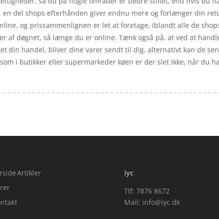
rettigheder, så du på nogle områder er bedre stillet, end hvis du h
er, en del shops efterhånden giver endnu mere og forlænger din re
online, og prissammenlignen er let at foretage, iblandt alle de shop
r af døgnet, så længe du er online. Tænk også på, at ved at handle 
et din handel, bliver dine varer sendt til dig, alternativt kan de sen
som i butikker eller supermarkeder køen er der slet ikke, når du h
rside
Artikler
iyc
rer
Tlf: 7876 8672
ntakt
Mail:
info@iyc.dk