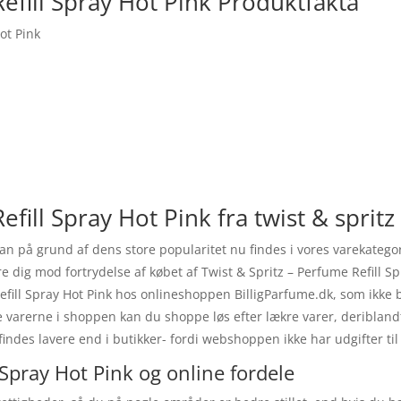
Refill Spray Hot Pink Produktfakta
ot Pink
efill Spray Hot Pink fra twist & spritz
 kan på grund af dens store popularitet nu findes i vores varekateg
sikre dig mod fortrydelse af købet af Twist & Spritz – Perfume Refill 
efill Spray Hot Pink hos onlineshoppen BilligParfume.dk, som ikke 
 varerne i shoppen kan du shoppe løs efter lækre varer, deriblandt
ndes lavere end i butikker- fordi webshoppen ikke har udgifter til 
 Spray Hot Pink og online fordele