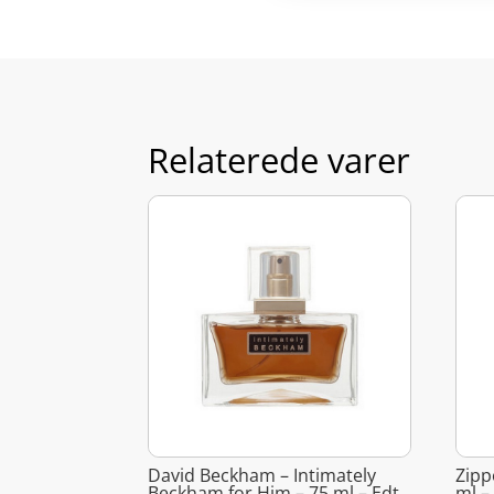
Relaterede varer
David Beckham – Intimately
Zipp
Beckham for Him – 75 ml – Edt
ml –