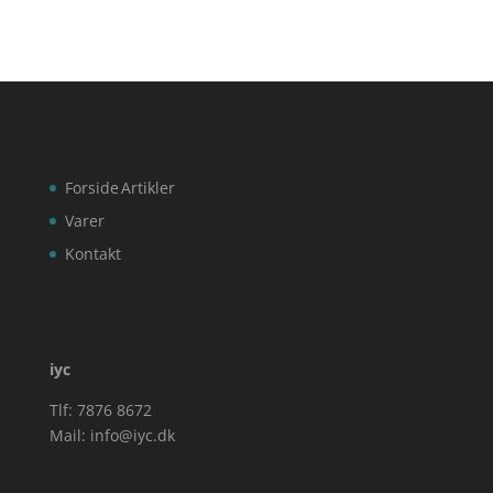
Forside
Artikler
Varer
Kontakt
iyc
Tlf: 7876 8672
Mail:
info@iyc.dk