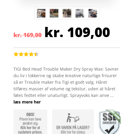
kr.
109,00
Den
Den
kr.
169,00
oprindelige
aktu
pris
pris
var:
er:
kr. 169,00.
kr. 
Bedømt
som
4.4
TIGI Bed Head Trouble Maker Dry Spray Wax: Savner
ud af 5
du liv i lokkerne og skabe kreative naturlige frisurer
baseret
på
så er Trouble maker fra Tigi et godt valg. Håret
kundebedø
tilføres masser af volume og tekstur, uden at håret
mmelser
føles fedtet eller unaturligt. Sprayvoks kan anve …
læs mere her