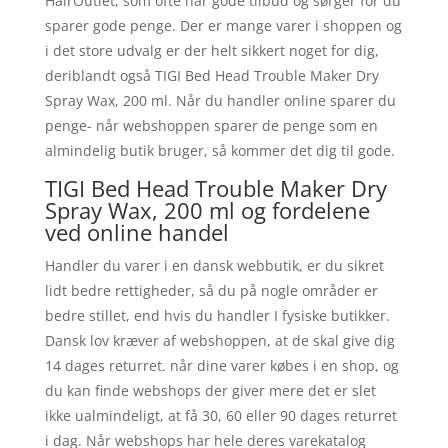
HairOutlet, som ofte har gode tilbud og sørger for du
sparer gode penge. Der er mange varer i shoppen og
i det store udvalg er der helt sikkert noget for dig,
deriblandt også TIGI Bed Head Trouble Maker Dry
Spray Wax, 200 ml. Når du handler online sparer du
penge- når webshoppen sparer de penge som en
almindelig butik bruger, så kommer det dig til gode.
TIGI Bed Head Trouble Maker Dry
Spray Wax, 200 ml og fordelene
ved online handel
Handler du varer i en dansk webbutik, er du sikret
lidt bedre rettigheder, så du på nogle områder er
bedre stillet, end hvis du handler I fysiske butikker.
Dansk lov kræver af webshoppen, at de skal give dig
14 dages returret. når dine varer købes i en shop, og
du kan finde webshops der giver mere det er slet
ikke ualmindeligt, at få 30, 60 eller 90 dages returret
i dag. Når webshops har hele deres varekatalog