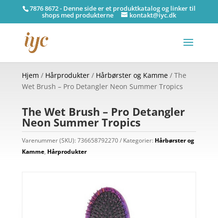
7876 8672 - Denne side er et produktkatalog og linker til
shops med produkterne
kontakt@iyc.dk
Hjem
/
Hårprodukter
/
Hårbørster og Kamme
/ The
Wet Brush – Pro Detangler Neon Summer Tropics
The Wet Brush – Pro Detangler
Neon Summer Tropics
Varenummer (SKU):
736658792270
Kategorier:
Hårbørster og
Kamme
,
Hårprodukter