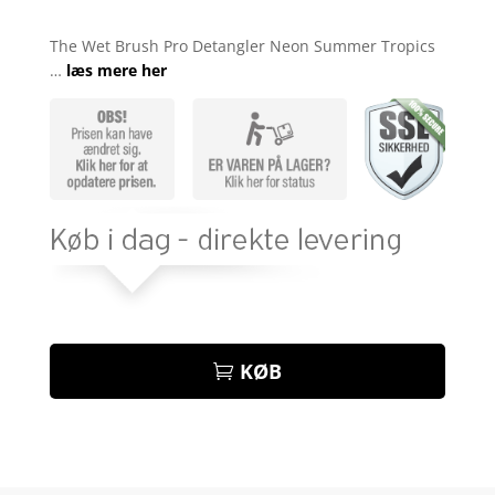
Bedømt
som
5
ud
The Wet Brush Pro Detangler Neon Summer Tropics
af 5
…
læs mere her
baseret på
kundebedøm
melser
KØB