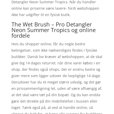
Detangler Neon Summer Tropics. Når du handler
online kan priserne være lavere- fordi webshoppen
ikke har udgifter til en fysisk butik.
The Wet Brush – Pro Detangler
Neon Summer Tropics og online
fordele
Hvis du shopper online, får du nogle bedre
betingelser, som ikke nødvendigvis findes i fysiske
butikker. Dansk lov kræver af webshoppen, at de skal
give dig 14 dages returret. når dine varer købes i en
shop, der findes også shops, der er endnu bedre og
giver mere som ligger udover de lovpligtige 14 dage.
Derudover har du et meget større udvalg, og det gør
en prissammenligning let, uden af være afhængig af,
at det skal være tæt på din bopæl. Og du kan endda
gøre det direkte på din mobiltelefon i bussen eller
toget. Tænk også på, at ved at handle online, så
slipper du helt for, at bære alle varerne fra butikkens