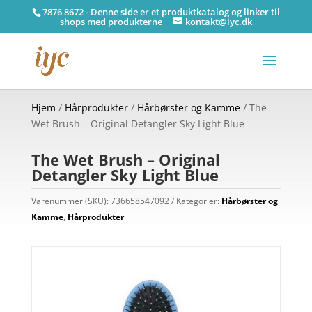
7876 8672 - Denne side er et produktkatalog og linker til
shops med produkterne
kontakt@iyc.dk
Hjem
/
Hårprodukter
/
Hårbørster og Kamme
/ The
Wet Brush – Original Detangler Sky Light Blue
The Wet Brush – Original
Detangler Sky Light Blue
Varenummer (SKU):
736658547092
Kategorier:
Hårbørster og
Kamme
,
Hårprodukter