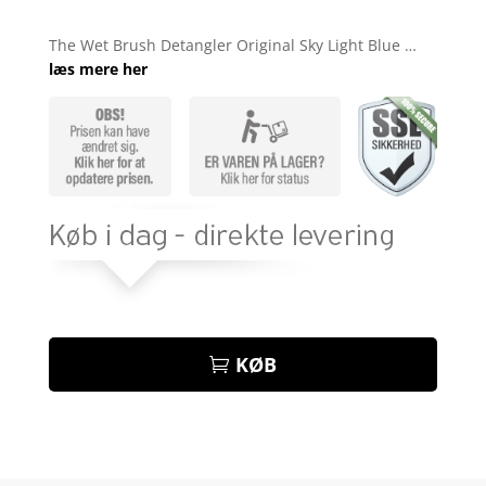
Bedømt
som
4.9
The Wet Brush Detangler Original Sky Light Blue …
ud af 5
læs mere her
baseret på
kundebedøm
melser
KØB