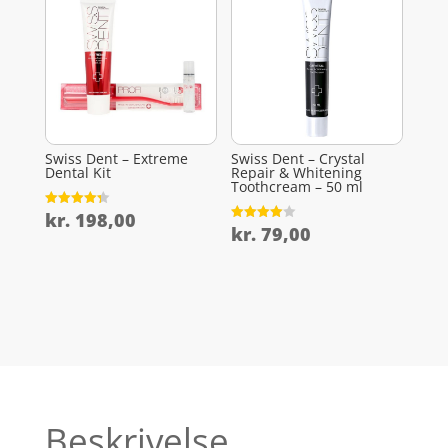
Swiss Dent – Extreme
Swiss Dent – Crystal
Dental Kit
Repair & Whitening
Toothcream – 50 ml
kr.
198,00
Vurderet
4.3
kr.
79,00
Vurderet
ud af 5
4
ud af 5
Beskrivelse