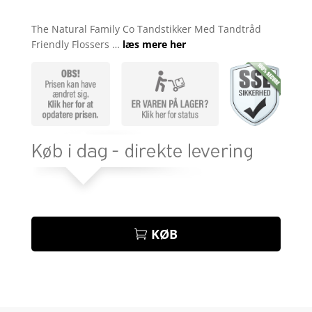
Bedømt
som
4.3
The Natural Family Co Tandstikker Med Tandtråd
ud af 5
Friendly Flossers …
læs mere her
baseret
på
kundebedø
mmelser
KØB