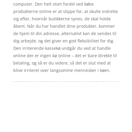
computer. Den helt stort fordel ved købe
produkterne online er at slippe for, at skulle indrette
sig efter, hvornår butikkerne synes, de skal holde
åbent. Når du har handlet dine produkter, kommer
de hjem til din adresse, alternativt kan de sendes til
dig arbejde, og det giver en god fleksibilitet for dig.
Den irriterende kassekø undgår du ved at handle
online der er ingen kø online – det er bare direkte til
betaling, og så er du videre, så det er slut med at
blive irriteret over langsomme mennesker i køen.
Forside
Artikler
iyc
Varer
Tlf: 7876 8672
Kontakt
Mail:
info@iyc.dk