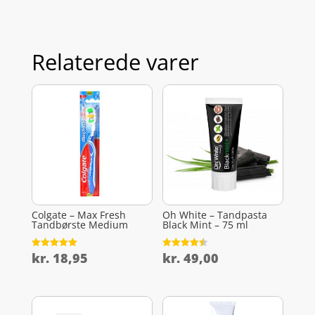
Relaterede varer
Colgate – Max Fresh
Oh White – Tandpasta
Tandbørste Medium
Black Mint – 75 ml
kr.
18,95
kr.
49,00
Vurderet
Vurderet
5
4.5
ud af 5
ud af 5