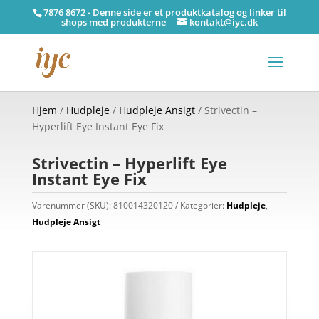
7876 8672 - Denne side er et produktkatalog og linker til
shops med produkterne
kontakt@iyc.dk
Hjem
/
Hudpleje
/
Hudpleje Ansigt
/ Strivectin –
Hyperlift Eye Instant Eye Fix
Strivectin – Hyperlift Eye
Instant Eye Fix
Varenummer (SKU):
810014320120
Kategorier:
Hudpleje
,
Hudpleje Ansigt