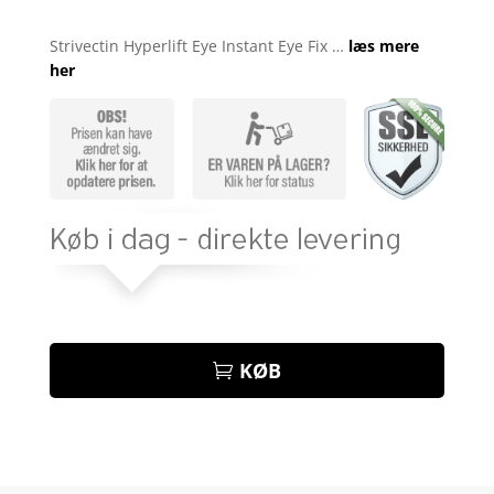
Bedømt
som
3.9
Strivectin Hyperlift Eye Instant Eye Fix …
læs mere
ud af 5
her
baseret
på
kundebed
ømmelse
r
KØB