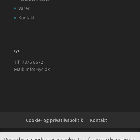
Varer
Kontakt
iyc
Tlf: 7876 8672
Mail:
info@iyc.dk
Cookie- og privatlivspolitik
Kontakt
Denne hjemmeside samler et bredt udvalg af
Denne hjemmeside bruger cookies til at forbedre din oplevelse.