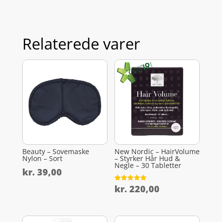
Relaterede varer
Beauty – Sovemaske
New Nordic – HairVolume
Nylon – Sort
– Styrker Hår Hud &
Negle – 30 Tabletter
kr.
39,00
kr.
220,00
Vurderet
5
ud af 5