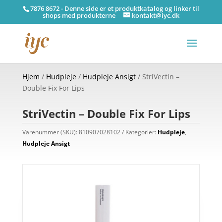
7876 8672 - Denne side er et produktkatalog og linker til
shops med produkterne
kontakt@iyc.dk
Hjem
/
Hudpleje
/
Hudpleje Ansigt
/ StriVectin –
Double Fix For Lips
StriVectin – Double Fix For Lips
Varenummer (SKU):
810907028102
Kategorier:
Hudpleje
,
Hudpleje Ansigt