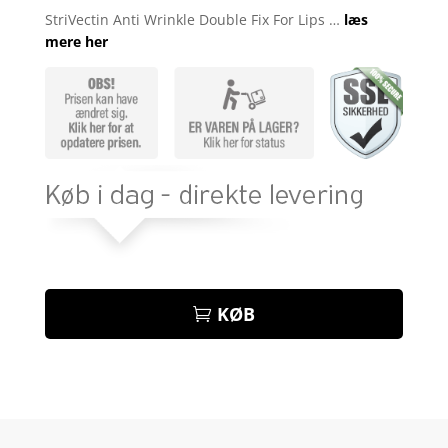
som
3.8
StriVectin Anti Wrinkle Double Fix For Lips …
læs
ud af 5
mere her
baseret
på
kundebed
ømmels
er
KØB