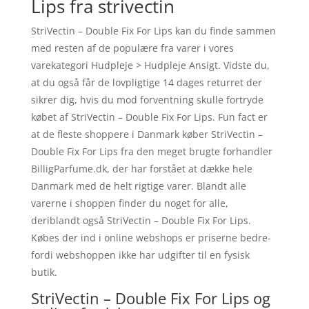
Lips fra strivectin
StriVectin – Double Fix For Lips kan du finde sammen
med resten af de populære fra varer i vores
varekategori Hudpleje > Hudpleje Ansigt. Vidste du,
at du også får de lovpligtige 14 dages returret der
sikrer dig, hvis du mod forventning skulle fortryde
købet af StriVectin – Double Fix For Lips. Fun fact er
at de fleste shoppere i Danmark køber StriVectin –
Double Fix For Lips fra den meget brugte forhandler
BilligParfume.dk, der har forstået at dække hele
Danmark med de helt rigtige varer. Blandt alle
varerne i shoppen finder du noget for alle,
deriblandt også StriVectin – Double Fix For Lips.
Købes der ind i online webshops er priserne bedre-
fordi webshoppen ikke har udgifter til en fysisk
butik.
StriVectin – Double Fix For Lips og