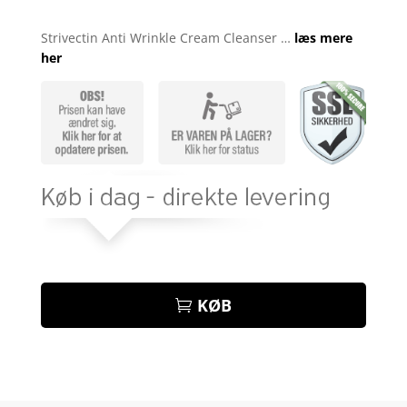
Bedømt
som
4.3
Strivectin Anti Wrinkle Cream Cleanser …
læs mere
ud af 5
her
baseret
på
kundebedø
mmelser
KØB