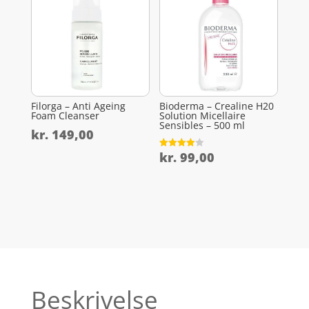
Filorga – Anti Ageing
Bioderma – Crealine H20
Foam Cleanser
Solution Micellaire
Sensibles – 500 ml
kr.
149,00
kr.
99,00
Vurderet
4
ud af 5
Beskrivelse