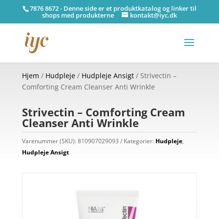
7876 8672 - Denne side er et produktkatalog og linker til
shops med produkterne
kontakt@iyc.dk
Hjem
/
Hudpleje
/
Hudpleje Ansigt
/ Strivectin –
Comforting Cream Cleanser Anti Wrinkle
Strivectin – Comforting Cream
Cleanser Anti Wrinkle
Varenummer (SKU):
810907029093
Kategorier:
Hudpleje
,
Hudpleje Ansigt