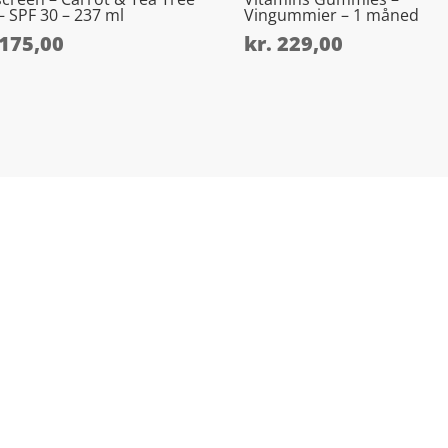
 – SPF 30 – 237 ml
Vingummier – 1 måned
175,00
kr.
229,00