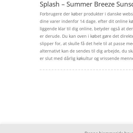
Splash – Summer Breeze Sunscr
Forbrugere der køber produkter i danske websho
dine varer indenfor 14 dage. efter dit online k
liggende klar til dig online, betyder også at de
er derude. Du kan oven i købet gøre det direkt
slipper for, at skulle få det hele til at passe 
alternativt kan de sendes til dig arbejde, du s
er slut med dårlig køkultur og vrissende mennes
Forside
Artikler
iyc
Varer
Tlf: 7876 8672
Kontakt
Mail:
info@iyc.dk
Cookie- og privatlivspolitik
Kontakt