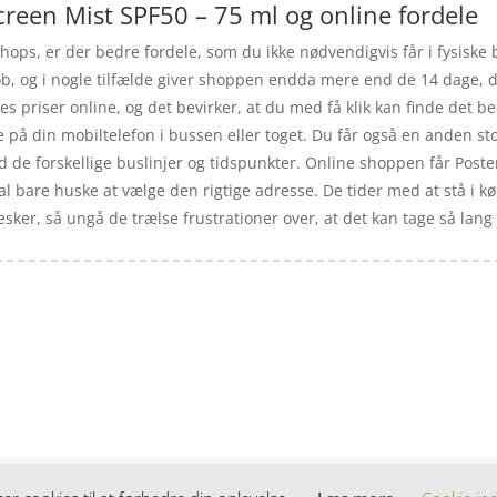
een Mist SPF50 – 75 ml og online fordele
ps, er der bedre fordele, som du ikke nødvendigvis får i fysiske but
øb, og i nogle tilfælde giver shoppen endda mere end de 14 dage, de
res priser online, og det bevirker, at du med få klik kan finde det b
e på din mobiltelefon i bussen eller toget. Du får også en anden st
med de forskellige buslinjer og tidspunkter. Online shoppen får Posten
kal bare huske at vælge den rigtige adresse. De tider med at stå i kø
ker, så ungå de trælse frustrationer over, at det kan tage så lang t