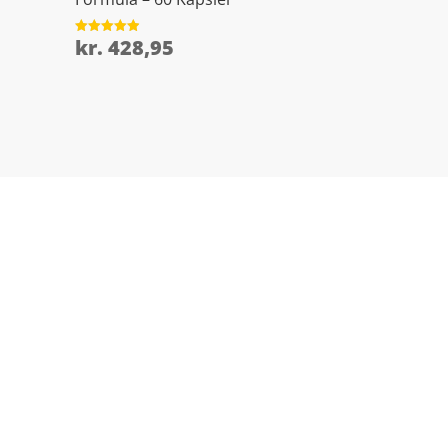
kr.
428,95
Vurderet
4.9
ud af 5