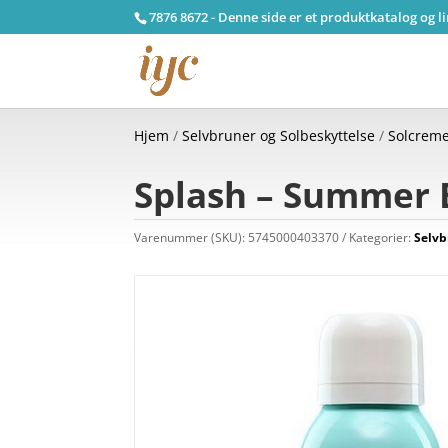
7876 8672 - Denne side er et produktkatalog og l
Hjem
/
Selvbruner og Solbeskyttelse
/
Solcreme
Splash – Summer B
Varenummer (SKU):
5745000403370
Kategorier:
Selvb