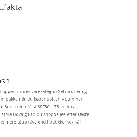
tfakta
ash
hoppen i vores varekategori Selvbruner og
d din pakke når du køber Splash – Summer
ze Sunscreen Mist SPF50 – 75 ml hos
store udvalg kan du shoppe løs efter lækre
e mere attraktive end i butikkerne- når