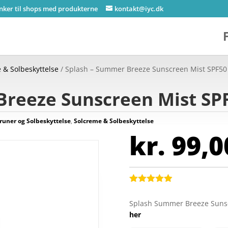
inker til shops med produkterne
kontakt@iyc.dk
 & Solbeskyttelse
/ Splash – Summer Breeze Sunscreen Mist SPF50 
reeze Sunscreen Mist SPF
runer og Solbeskyttelse
,
Solcreme & Solbeskyttelse
kr.
99,0
Bedømt
som
4.9
Splash Summer Breeze Sunsc
ud af 5
her
baseret på
kundebedøm