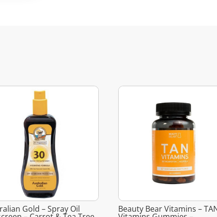
ralian Gold – Spray Oil
Beauty Bear Vitamins – TA
creen – Carrot & Tea Tree
Vitamins Gummies –