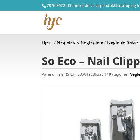
7876 8672 - Denne side er et produktkatalog og l
Hjem
/
Neglelak & Neglepleje
/
Neglefile Sakse
So Eco – Nail Clipp
Varenummer (SKU):
5060422893234
Kategorier:
Negle