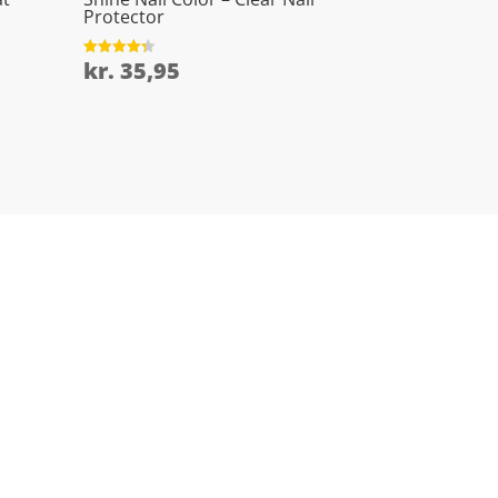
Protector
kr.
35,95
Vurderet
4.3
ud af 5