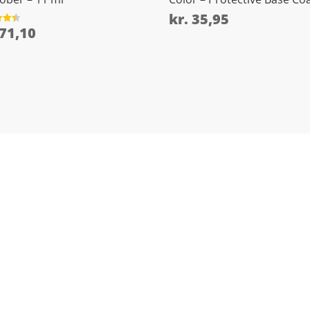
kr.
35,95
71,10
et
5