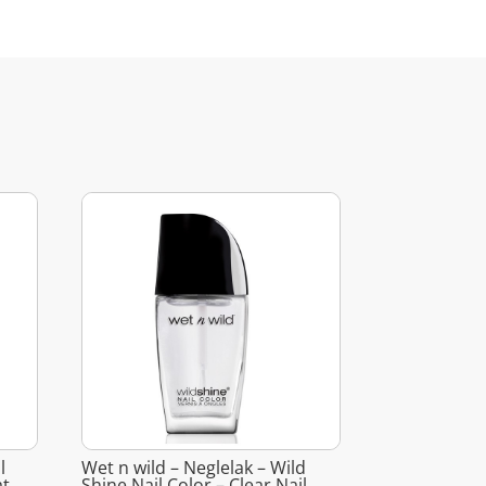
l
Wet n wild – Neglelak – Wild
at
Shine Nail Color – Clear Nail