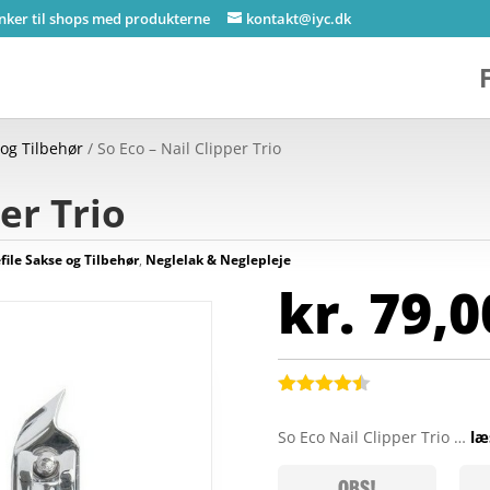
inker til shops med produkterne
kontakt@iyc.dk
 og Tilbehør
/ So Eco – Nail Clipper Trio
er Trio
file Sakse og Tilbehør
,
Neglelak & Neglepleje
kr.
79,0
Bedømt
som
4.4
So Eco Nail Clipper Trio …
læ
ud af 5
baseret
på