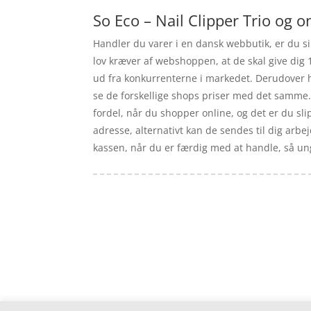
So Eco – Nail Clipper Trio og o
Handler du varer i en dansk webbutik, er du sik
lov kræver af webshoppen, at de skal give dig 1
ud fra konkurrenterne i markedet. Derudover h
se de forskellige shops priser med det samme
fordel, når du shopper online, og det er du sli
adresse, alternativt kan de sendes til dig arbej
kassen, når du er færdig med at handle, så ungå
Forside
Artikler
iyc
Varer
Tlf: 7876 8672
Kontakt
Mail:
info@iyc.dk
Cookie- og privatlivspolitik