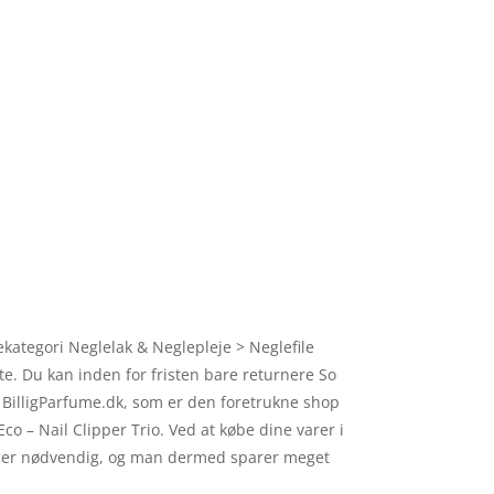
ekategori Neglelak & Neglepleje > Neglefile
te. Du kan inden for fristen bare returnere So
n BilligParfume.dk, som er den foretrukne shop
co – Nail Clipper Trio. Ved at købe dine varer i
ikke er nødvendig, og man dermed sparer meget