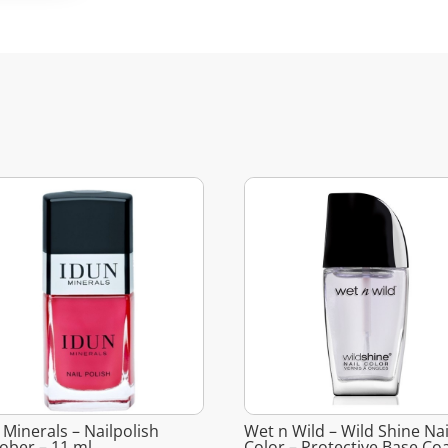
 Minerals – Nailpolish
Wet n Wild – Wild Shine Nai
ober – 11 ml
Color – Protective Base Co