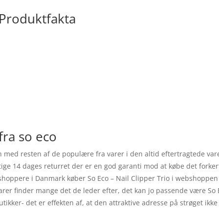
 Produktfakta
 fra so eco
 med resten af de populære fra varer i den altid eftertragtede var
ige 14 dages returret der er en god garanti mod at købe det forker
ste shoppere i Danmark køber So Eco – Nail Clipper Trio i webshoppe
arer finder mange det de leder efter, det kan jo passende være So E
tikker- det er effekten af, at den attraktive adresse på strøget 