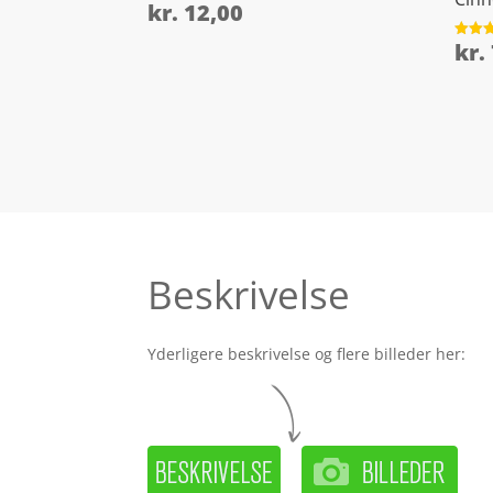
kr.
12,00
kr.
Vurder
4.4
ud af 
Beskrivelse
Yderligere beskrivelse og flere billeder her: