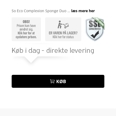
Bedømt
som
4.2
So Eco Complexion Sponge Duo …
læs mere her
ud af 5
baseret
på
kundebedø
mmelser
KØB