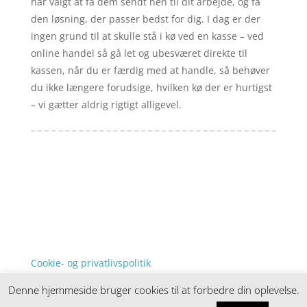
har valgt at få dem sendt hen til dit arbejde, og få
den løsning, der passer bedst for dig. I dag er der
ingen grund til at skulle stå i kø ved en kasse – ved
online handel så gå let og ubesværet direkte til
kassen, når du er færdig med at handle, så behøver
du ikke længere forudsige, hvilken kø der er hurtigst
– vi gætter aldrig rigtigt alligevel.
Forside
Artikler
iyc
Varer
Tlf: 7876 8672
Kontakt
Mail:
info@iyc.dk
Cookie- og privatlivspolitik
Kontakt
Denne hjemmeside bruger cookies til at forbedre din oplevelse.
Denne hjemmeside samler et bredt udvalg af