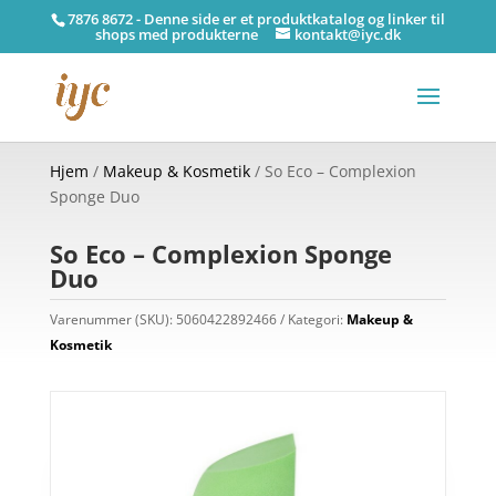
7876 8672 - Denne side er et produktkatalog og linker til
shops med produkterne
kontakt@iyc.dk
Hjem
/
Makeup & Kosmetik
/ So Eco – Complexion
Sponge Duo
So Eco – Complexion Sponge
Duo
Varenummer (SKU):
5060422892466
Kategori:
Makeup &
Kosmetik