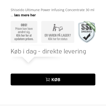
Bedømt
som
4.4
Shiseido Ultimune Power Infusing Concentrate 30 ml
ud af 5
…
læs mere her
baseret
på
kundebedø
mmelser
KØB