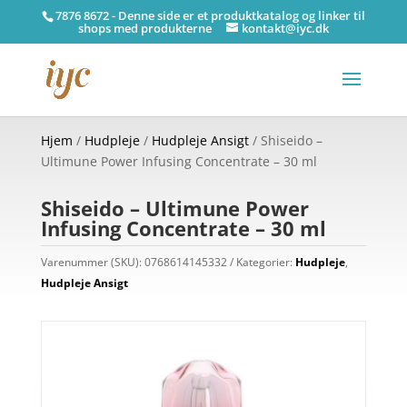
7876 8672 - Denne side er et produktkatalog og linker til
shops med produkterne
kontakt@iyc.dk
Hjem
/
Hudpleje
/
Hudpleje Ansigt
/ Shiseido –
Ultimune Power Infusing Concentrate – 30 ml
Shiseido – Ultimune Power
Infusing Concentrate – 30 ml
Varenummer (SKU):
0768614145332
Kategorier:
Hudpleje
,
Hudpleje Ansigt