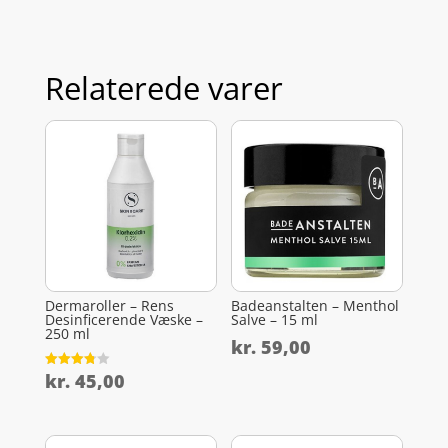
Relaterede varer
Dermaroller – Rens
Badeanstalten – Menthol
Desinficerende Væske –
Salve – 15 ml
250 ml
kr.
59,00
kr.
45,00
Vurderet
3.8
ud af 5