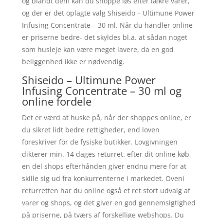
og blandt dem kan du shoppe løs efter lækre varer,
og der er det oplagte valg Shiseido – Ultimune Power
Infusing Concentrate – 30 ml. Når du handler online
er priserne bedre- det skyldes bl.a. at sådan noget
som husleje kan være meget lavere, da en god
beliggenhed ikke er nødvendig.
Shiseido – Ultimune Power
Infusing Concentrate – 30 ml og
online fordele
Det er værd at huske på, når der shoppes online, er
du sikret lidt bedre rettigheder, end loven
foreskriver for de fysiske butikker. Lovgivningen
dikterer min. 14 dages returret. efter dit online køb,
en del shops efterhånden giver endnu mere for at
skille sig ud fra konkurrenterne i markedet. Oveni
returretten har du online også et ret stort udvalg af
varer og shops, og det giver en god gennemsigtighed
på priserne, på tværs af forskellige webshops. Du