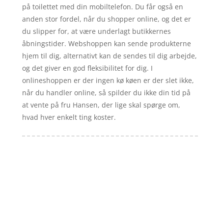
på toilettet med din mobiltelefon. Du får også en
anden stor fordel, når du shopper online, og det er
du slipper for, at være underlagt butikkernes
åbningstider. Webshoppen kan sende produkterne
hjem til dig, alternativt kan de sendes til dig arbejde,
og det giver en god fleksibilitet for dig. I
onlineshoppen er der ingen kø køen er der slet ikke,
når du handler online, så spilder du ikke din tid på
at vente på fru Hansen, der lige skal spørge om,
hvad hver enkelt ting koster.
Forside
Artikler
iyc
Varer
Tlf: 7876 8672
Kontakt
Mail:
info@iyc.dk