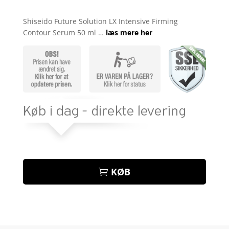
Bedømt
som
4.8
Shiseido Future Solution LX Intensive Firming
ud af 5
Contour Serum 50 ml …
læs mere her
baseret på
kundebedøm
melser
KØB