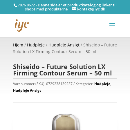
7876 8672 - Denne side er et produktkatalog og linker til
shops med produkterne
kontakt@iyc.dk
Hjem
/
Hudpleje
/
Hudpleje Ansigt
/ Shiseido – Future
Solution LX Firming Contour Serum – 50 ml
Shiseido – Future Solution LX
Firming Contour Serum – 50 ml
Varenummer (SKU):
0729238139237
Kategorier:
Hudpleje
,
Hudpleje Ansigt