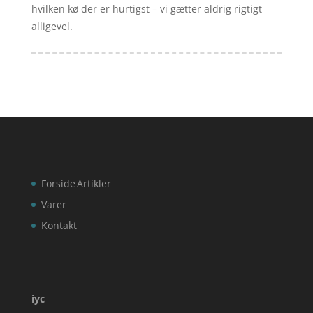
hvilken kø der er hurtigst – vi gætter aldrig rigtigt
alligevel.
Forside
Artikler
Varer
Kontakt
iyc