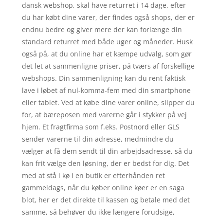
dansk webshop, skal have returret i 14 dage. efter
du har købt dine varer, der findes også shops, der er
endnu bedre og giver mere der kan forlænge din
standard returret med både uger og måneder. Husk
også på, at du online har et kæmpe udvalg, som gør
det let at sammenligne priser, på tværs af forskellige
webshops. Din sammenligning kan du rent faktisk
lave i løbet af nul-komma-fem med din smartphone
eller tablet. Ved at købe dine varer online, slipper du
for, at bæreposen med varerne går i stykker på vej
hjem. Et fragtfirma som f.eks. Postnord eller GLS
sender varerne til din adresse, medmindre du
vælger at få dem sendt til din arbejdsadresse, så du
kan frit vælge den løsning, der er bedst for dig. Det
med at stå i kø i en butik er efterhånden ret
gammeldags, når du køber online køer er en saga
blot, her er det direkte til kassen og betale med det
samme, så behøver du ikke længere forudsige,