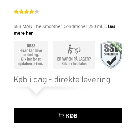
Bedømt
som
4
SEB MAN The Smoother Conditioner 250 ml …
læs
ud af 5
mere her
baseret
på
kundebed
ømmelse
r
KØB