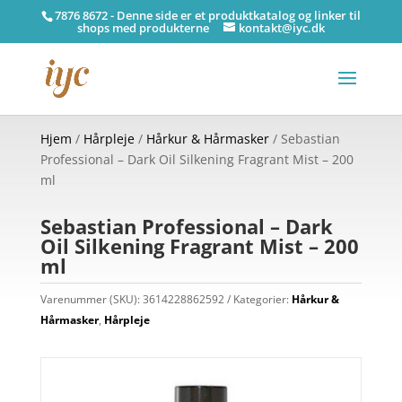
7876 8672 - Denne side er et produktkatalog og linker til
shops med produkterne
kontakt@iyc.dk
Hjem
/
Hårpleje
/
Hårkur & Hårmasker
/ Sebastian
Professional – Dark Oil Silkening Fragrant Mist – 200
ml
Sebastian Professional – Dark
Oil Silkening Fragrant Mist – 200
ml
Varenummer (SKU):
3614228862592
Kategorier:
Hårkur &
Hårmasker
,
Hårpleje