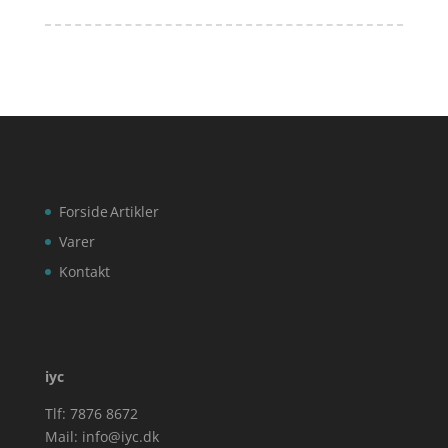
Forside
Artikler
Varer
Kontakt
iyc
Tlf: 7876 8672
Mail:
info@iyc.dk